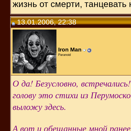
жизнь от смерти, танцевать 
13.01.2006, 22:38
Iron Man
Paranoid
О да! Безусловно, встречались
голову это стихи из Перумоско
выложу здесь.
А вот и обещанные мной ранее