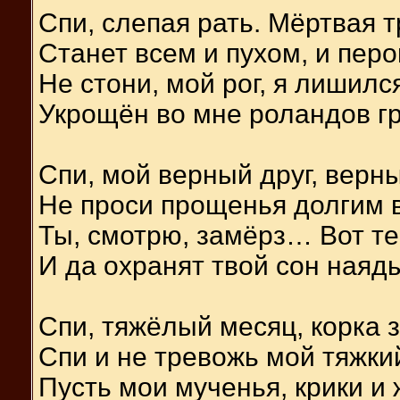
Спи, слепая рать. Мёртвая 
Станет всем и пухом, и перо
Не стони, мой рог, я лишилс
Укрощён во мне роландов г
Спи, мой верный друг, верны
Не проси прощенья долгим 
Ты, смотрю, замёрз… Вот те
И да охранят твой сон наяд
Спи, тяжёлый месяц, корка з
Спи и не тревожь мой тяжкий
Пусть мои мученья, крики и