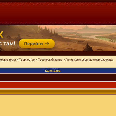
Общие темы
>
Творчество
>
Творческий архив
>
Архив конкурсов фэнтези-рассказа
Календарь