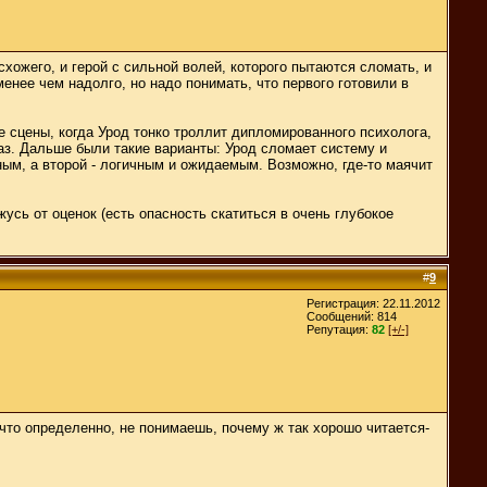
 схожего, и герой с сильной волей, которого пытаются сломать, и
енее чем надолго, но надо понимать, что первого готовили в
ле сцены, когда Урод тонко троллит дипломированного психолога,
каз. Дальше были такие варианты: Урод сломает систему и
ным, а второй - логичным и ожидаемым. Возможно, где-то маячит
жусь от оценок (есть опасность скатиться в очень глубокое
#
9
Регистрация: 22.11.2012
Сообщений: 814
Репутация:
82
[+/-]
 что определенно, не понимаешь, почему ж так хорошо читается-