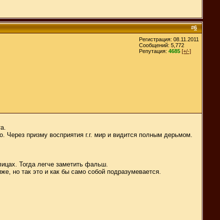
#
6
Регистрация: 08.11.2011
Сообщений: 5,772
Репутация:
4685
[+/-]
а.
о. Через призму восприятия г.г. мир и видится полным дерьмом.
 лицах. Тогда легче заметить фальш.
же, но так это и как бы само собой подразумевается.