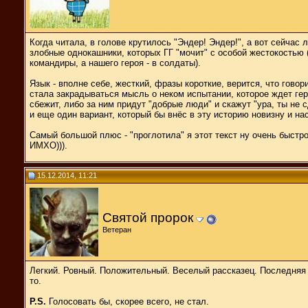
Когда читала, в голове крутилось "Эндер! Эндер!", а вот сейчас 
злобные однокашники, которых ГГ "мочит" с особой жестокостью 
командиры, а нашего героя - в солдаты).
Язык - вполне себе, жесткий, фразы короткие, верится, что гово
стала закрадываться мысль о неком испытании, которое ждет гер
сбежит, либо за ним придут "добрые люди" и скажут "ура, ты не
и еще один вариант, который бы внёс в эту историю новизну и н
Самый большой плюс - "проглотила" я этот текст ну очень быстро,
ИМХО))).
15.12.2014, 11:21
Святой пророк
Ветеран
Легкий. Ровный. Положительный. Веселый рассказец. Последняя с
то.
P.S.
Голосовать бы, скорее всего, не стал.