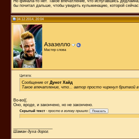
Но финала-то нет. Такое впечатление, что испугавшись дедлайна
бы почитал дальше, чтобы увидеть кульминацию, которой сейчас 
04.12.2014, 20:04
Азазелло
Мастер слова
Цитата:
Сообщение от
Дунот Хайд
Такое впечатление, что... автор просто чиркнул бритвой 
Во-во((.
Оно, вроде, и закончено, но не закончено.
Скрытый текст
-
просто в голову пришло
:
__________________
Шаман духа дорог.