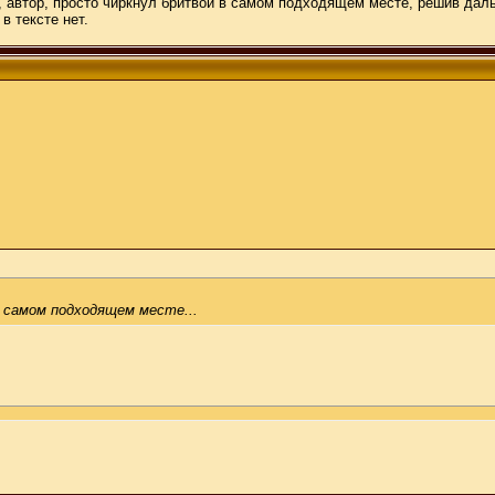
, автор, просто чиркнул бритвой в самом подходящем месте, решив дал
в тексте нет.
в самом подходящем месте...