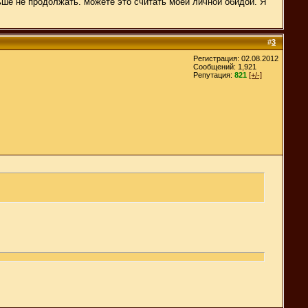
ьше не продолжать. можете это считать моей личной обидой. Я
#
3
Регистрация: 02.08.2012
Сообщений: 1,921
Репутация:
821
[+/-]