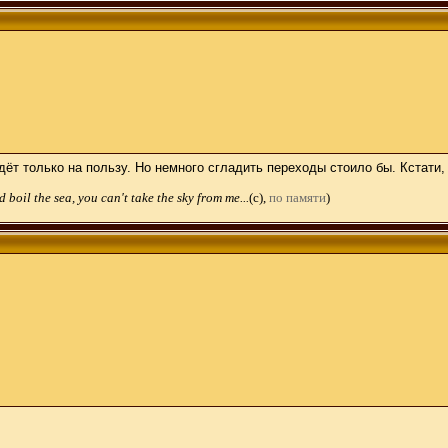
дёт только на пользу. Но немного сгладить переходы стоило бы. Кстати
 boil the sea, you can't take the sky from me...
(c),
по памяти
)