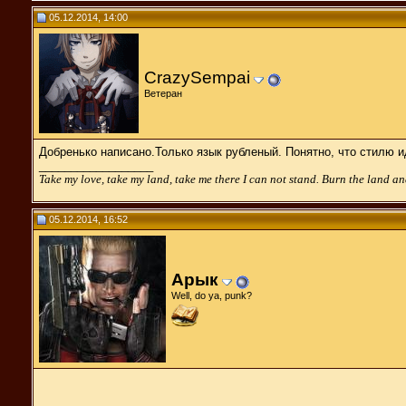
05.12.2014, 14:00
CrazySempai
Ветеран
Добренько написано.Только язык рубленый. Понятно, что стилю и
__________________
Take my love, take my land, take me there I can not stand. Burn the land and
05.12.2014, 16:52
Арык
Well, do ya, punk?