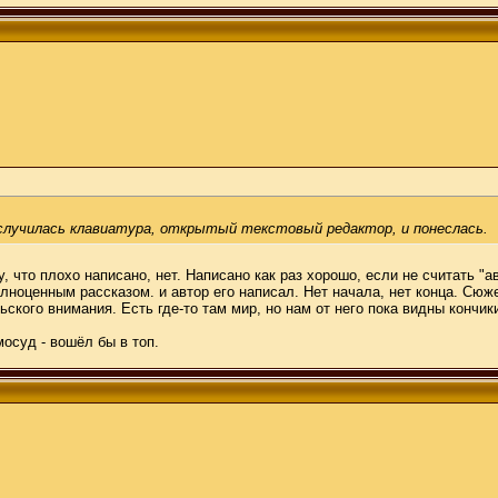
й случилась клавиатура, открытый текстовый редактор, и понеслась.
 что плохо написано, нет. Написано как раз хорошо, если не считать "ав
олноценным рассказом. и автор его написал. Нет начала, нет конца. Сюж
кого внимания. Есть где-то там мир, но нам от него пока видны кончики
осуд - вошёл бы в топ.