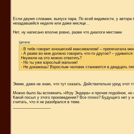
Если двумя словами, выпуск пара. По всей видимости, у автора б
незадавшейся неделе или даже месяце…
Нет, ну написано вполне ровно, разве что диалоги местами
Цитата:
- В тебе говорит юношеский максимализм! – припечатала ме
- А разве во мне должно говорить что-то другое? – удивился 
Неужели на это можно ответить?
- Но ты уже взрослый мальчик!
- Не докажешь! Взрослым человек становится в двадцать пя
Эммм, даже не знаю, что тут сказать. Действительно урод этот гг
Можно было бы вспомнить «Игру Эндера» и прочее подобное, но с
Какой посыл у этого произведения? Все плохо? Будущего нет у н
считать, что я не разобрался в теме.
__________________