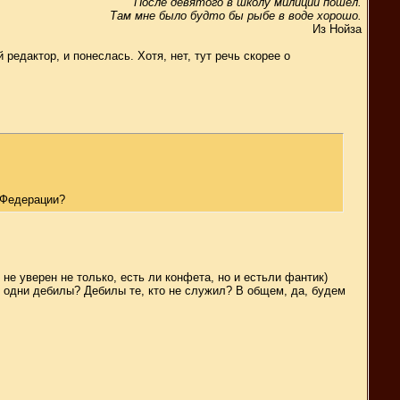
После девятого в школу милиции пошёл.
Там мне было будто бы рыбе в воде хорошо.
Из Нойза
редактор, и понеслась. Хотя, нет, тут речь скорее о
 Федерации?
е уверен не только, есть ли конфета, но и естьли фантик)
х одни дебилы? Дебилы те, кто не служил? В общем, да, будем