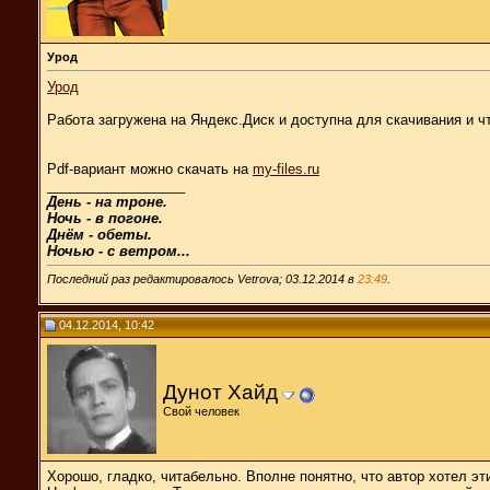
Урод
Урод
Работа загружена на Яндекс.Диск и доступна для скачивания и ч
Pdf-вариант можно скачать на
my-files.ru
__________________
День - на троне.
Ночь - в погоне.
Днём - обеты.
Ночью - с ветром...
Последний раз редактировалось Vetrova; 03.12.2014 в
23:49
.
04.12.2014, 10:42
Дунот Хайд
Свой человек
Хорошо, гладко, читабельно. Вполне понятно, что автор хотел эт