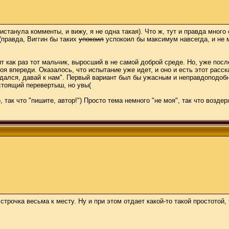
листанула комменты, и вижу, я не одна такая). Что ж, тут и правда много
(правда, Виггин бы таких
упокоил
успокоил бы максимум навсегда, и не м
рит как раз тот мальчик, выросший в не самой доброй среде. Но, уже пос
оя впереди. Оказалось, что испытание уже идет, и оно и есть этот расс
 сдался, давай к нам". Первый вариант был бы ужасным и неправдоподоб
астоящий перевертыш, но увы(
 так что "пишите, автор!") Просто тема немного "не моя", так что воздер
трочка весьма к месту. Ну и при этом отдает какой-то такой простотой,