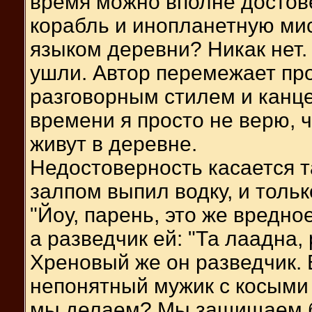
время можно вполне достов
корабль и инопланетную мис
языком деревни? Никак нет.
ушли. Автор перемежает пр
разговорным стилем и канц
времени я просто не верю, 
живут в деревне.
Недостоверность касается 
залпом выпил водку, и толь
"Йоу, парень, это же вредно
а разведчик ей: "Та лаадна,
Хреновый же он разведчик. 
непонятный мужик с косыми 
мы делаем? Мы защищаем б