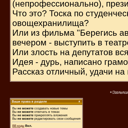
(непрофессионально), прези
Что это? Тоска по студенчес
овощехранилища?
Или из фильма "Берегись ав
вечером - выступить в театр
Или злость на депутатов вс
Идея - дурь, написано грамо
Рассказ отличный, удачи на 
«
Предыдущ
Ваши права в разделе
Вы
не можете
создавать новые темы
Вы
не можете
отвечать в темах
Вы
не можете
прикреплять вложения
Вы
не можете
редактировать свои сообщения
BB коды
Вкл.