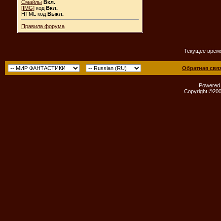
Смайлы
Вкл.
[IMG]
код
Вкл.
HTML код
Выкл.
Правила форума
Текущее врем
Обратная свя
Powered b
Copyright ©2000