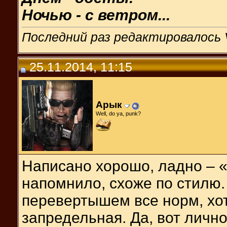
Ночью - с ветром...
Последний раз редактировалось V
25.11.2014, 11:15
Арык
Well, do ya, punk?
Написано хорошо, ладно – 
напомнило, схоже по стилю. 
перевертышем все норм, хот
запредельная. Да, вот личн