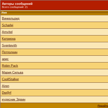
Авторы сообщений
Всего сообщений: 21
Имя
Винкельрид
Scharlej
Amvitel
Катриона
Sventevith
Потполкин
арис
Robin Pack
Мария Сильва
CoollStalker
Airen
Dw@rf
кудесник Эдвин
Перейти