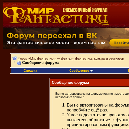
Форум «Мир фантастики» — фэнтези, фантастика, конкурсы рассказов
Сообщение форума
Справка
Сообщество
Сообщение форума
Вы не авторизованы на форуме или не имеете дос
нескольких причин:
Вы не авторизованы на форуме
попробуйте ещё раз.
У вас недостаточно прав для 
пытаетесь обратиться к функц
привилегированным функциям