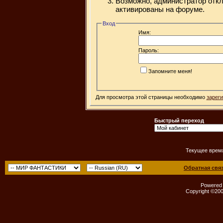
Возможно, администратор откл
активированы на форуме.
Вход
Имя:
Пароль:
Запомните меня!
Для просмотра этой страницы необходимо
зарег
Быстрый переход
Текущее врем
Обратная свя
Powered b
Copyright ©2000