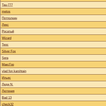
Tau-777
metos
Потполкин
Лекс
Росатый
Wizard
Теос
Silver Fox
Sera
МаксГор
vlad fon karshtain
Ильес
Леди N.
Лютения
Bad 13
check32