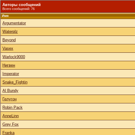
Авторы сообщений
Всего сообщений: 76
Имя
Argumentator
Waterplz
Beyond
Vasex
Warlock9000
Нигвен
Imperator
Snake_Fightin
Al Bundy
Гелугон
Robin Pack
AnneLinn
Grey Fox
Franka