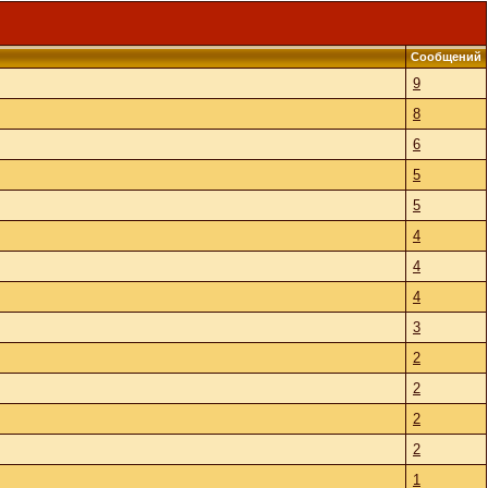
Сообщений
9
8
6
5
5
4
4
4
3
2
2
2
2
1