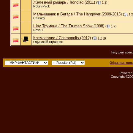
Железный рыцарь / Ironclad (2011)
(
1
2
)
Robin Pack
Мальчишник в Вегасе / The Hangover (2009-2013)
(
1
2
Cassidy
Шоу Трумана / The Truman Show (1998)
(
1
2
)
Refisul
Космополис / Cosmopolis (2012)
(
1
2
3
)
Одинокий странник
Текущее врем
Обратная свя
Powered b
Copyright ©2000