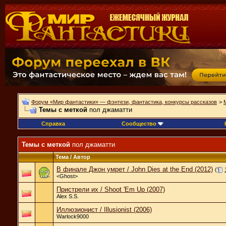
Форум «Мир фантастики» — фэнтези, фантастика, конкурсы рассказов
>
Темы с меткой
пол джаматти
Справка
Сообщество
Темы с меткой
пол джаматти
Тема / Автор
В финале Джон умрет / John Dies at the End (2012)
(
<Ghost>
Пристрели их / Shoot 'Em Up (2007)
Alex S.S.
Иллюзионист / Illusionist (2006)
Warlock9000