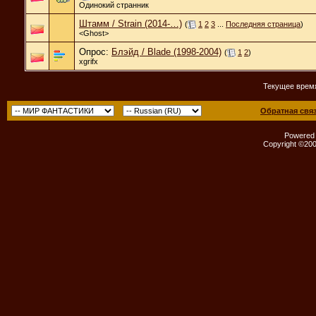
Одинокий странник
Штамм / Strain (2014-…)
(
1
2
3
...
Последняя страница
)
<Ghost>
Опрос:
Блэйд / Blade (1998-2004)
(
1
2
)
xgrifx
Текущее врем
Обратная свя
Powered b
Copyright ©2000