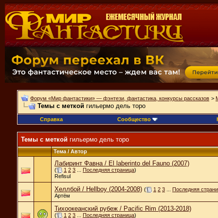
Форум «Мир фантастики» — фэнтези, фантастика, конкурсы рассказов
>
Темы с меткой
гильермо дель торо
Справка
Сообщество
Темы с меткой
гильермо дель торо
Тема / Автор
Лабиринт Фавна / El laberinto del Fauno (2007)
(
1
2
3
...
Последняя страница
)
Refisul
Хеллбой / Hellboy (2004-2008)
(
1
2
3
...
Последняя стран
Артём
Тихоокеанский рубеж / Pacific Rim (2013-2018)
(
1
2
3
...
Последняя страница
)