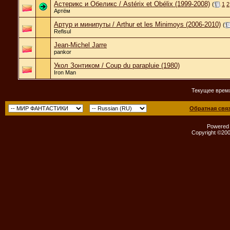
Астерикс и Обеликс / Astérix et Obélix (1999-2008)
(
1
2
Артём
Артур и минипуты / Arthur et les Minimoys (2006-2010)
(
Refisul
Jean-Michel Jarre
pankor
Укол Зонтиком / Coup du parapluie (1980)
Iron Man
Текущее врем
Обратная свя
Powered b
Copyright ©2000