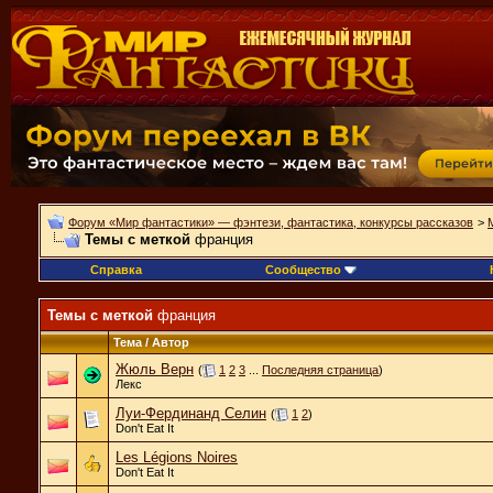
Форум «Мир фантастики» — фэнтези, фантастика, конкурсы рассказов
>
Темы с меткой
франция
Справка
Сообщество
Темы с меткой
франция
Тема / Автор
Жюль Верн
(
1
2
3
...
Последняя страница
)
Лекс
Луи-Фердинанд Селин
(
1
2
)
Don't Eat It
Les Légions Noires
Don't Eat It