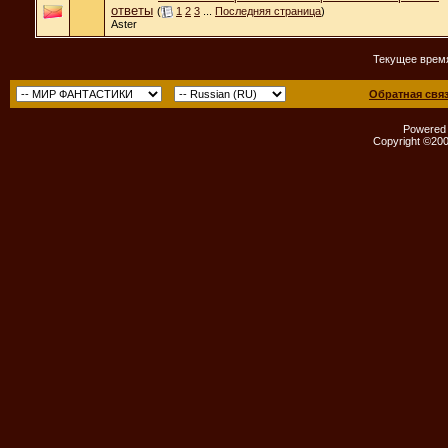
ответы
(
1
2
3
...
Последняя страница
)
Aster
Текущее врем
Обратная свя
Powered b
Copyright ©2000