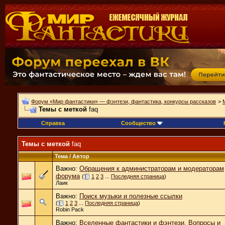
Форум «Мир фантастики» — фэнтези, фантастика, конкурсы рассказов
>
Темы с меткой
faq
Справка
Сообщество
Темы с меткой
faq
Тема / Автор
Важно:
Обращения к администраторам и модераторам
форума
(
1
2
3
...
Последняя страница
)
Лаик
Важно:
Поиск музыки и полезные ссылки
(
1
2
3
...
Последняя страница
)
Robin Pack
Важно:
Вселенные фантастики и фэнтези. Вопросы и