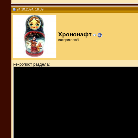
24.10.2024, 18:39
Хрононафт
историколюб
некропост раздела: