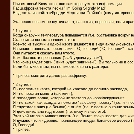
Привет всем! Возможно, вас заинтересует эта информация:
Расшифровка текста песни "I'm Going Slightly Mad"
Выдержка из сайта «Фредди Меркьюри: "тайна"» (кому интересно,
Эта песня совсем не шуточная, а, напротив, серьёзная, если пр
* 1 куплет
Когда снаружи температура повышается (т.е. обстановка вокруг н
Становится ясным значение этого.
Кое-кто из тысячи и одной жертв (имеются в виду ангелы-сыновья
Начинают танцевать перед вами, - О, Господи! ("О, Господи" - так
Они пытаются сказать вам что-то,
Вам, без вести пропавшим ("заблудшим душам"),
Что конец будет один ("винт будет завинчен"). Вы только не в сост
Если быть честным, вы не имеете ключа к разгадке.
* Припев: смотрите далее расшифровку.
* 2 куплет
Я - последняя карта, которой не хватало до полного расклада,
Я - не простая монета (шиллинг),
А последняя волна, которой не хватало до кораблекрушения,
Я - не такой, как всегда, а помогаю "высшему проекту" (т.е. я - по
Я спустился вниз (на Землю) с огнём (т.е. с вестью о конце земны
Я действительно над морем (т.е. вижу и знаю это).
Этот чайник заканчивает кипеть (т.е. Земля «закрывается для жиз
Я думаю, что я - дерево, приносящее плоды: банановое дерево (т.е
О, Господи!
* Припев.