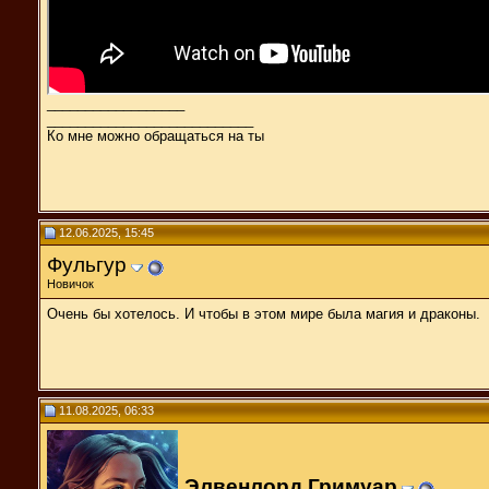
__________________
___________________________
Ко мне можно обращаться на ты
12.06.2025, 15:45
Фульгур
Новичок
Очень бы хотелось. И чтобы в этом мире была магия и драконы.
11.08.2025, 06:33
Элвенлорд Гримуар