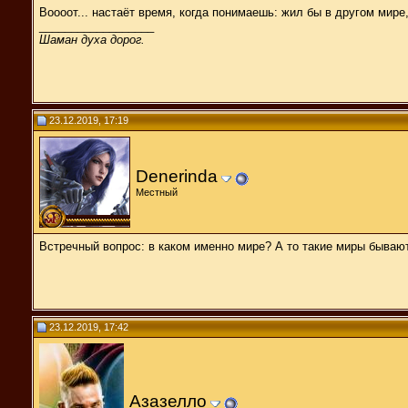
Воооот... настаёт время, когда понимаешь: жил бы в другом мире, 
__________________
Шаман духа дорог.
23.12.2019, 17:19
Denerinda
Местный
Встречный вопрос: в каком именно мире? А то такие миры бывают
23.12.2019, 17:42
Азазелло