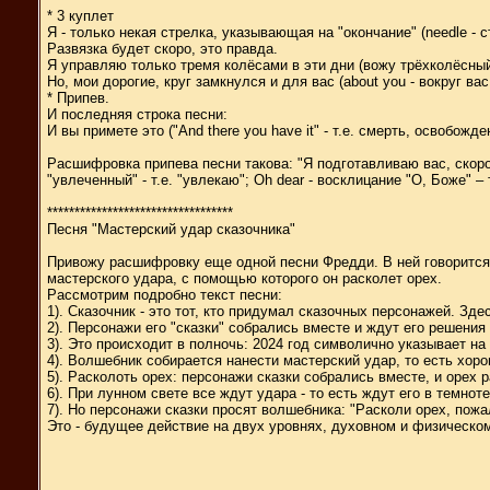
* 3 куплет
Я - только некая стрелка, указывающая на "окончание" (needle - стр
Развязка будет скоро, это правда.
Я управляю только тремя колёсами в эти дни (вожу трёхколёсный
Но, мои дорогие, круг замкнулся и для вас (about you - вокруг вас
* Припев.
И последняя строка песни:
И вы примете это ("And there you have it" - т.е. смерть, освобожд
Расшифровка припева песни такова: "Я подготавливаю вас, скоро буде
"увлеченный" - т.е. "увлекаю"; Oh dear - восклицание "О, Боже" – т
**********************************
Песня "Мастерский удар сказочника"
Привожу расшифровку еще одной песни Фредди. В ней говорится о
мастерского удара, с помощью которого он расколет орех.
Рассмотрим подробно текст песни:
1). Сказочник - это тот, кто придумал сказочных персонажей. З
2). Персонажи его "сказки" собрались вместе и ждут его решения 
3). Это происходит в полночь: 2024 год символично указывает на 
4). Волшебник собирается нанести мастерский удар, то есть хоро
5). Расколоть орех: персонажи сказки собрались вместе, и орех 
6). При лунном свете все ждут удара - то есть ждут его в темно
7). Но персонажи сказки просят волшебника: "Расколи орех, пожа
Это - будущее действие на двух уровнях, духовном и физическо