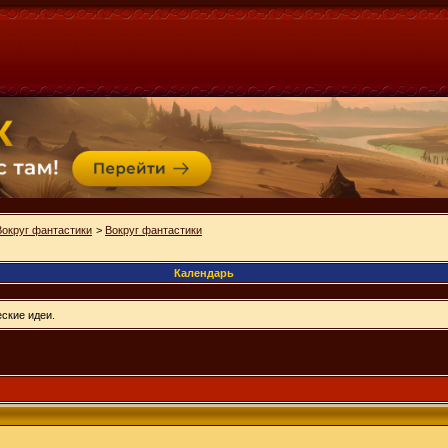
Вокруг фантастики
>
Вокруг фантастики
Календарь
ские идеи.