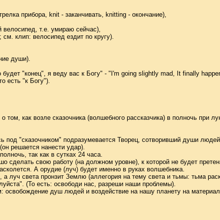
елка прибора, knit - заканчивать, knitting - окончание),
 велосипед, т.е. умираю сейчас),
; см. клип: велосипед ездит по кругу).
ение души).
т "конец", я веду вас к Богу" - "I'm going slightly mad, It finally happen
о есть "к Богу").
 том, как возле сказочника (волшебного рассказчика) в полночь при л
десь под "сказочником" подразумевается Творец, сотворивший души людей
(он решается нанести удар).
полночь, так как в сутках 24 часа.
шо сделать свою работу (на должном уровне), к которой не будет претен
расколется. А орудие (луч) будет именно в руках волшебника.
те, а луч света пронзит Землю (аллегория на тему света и тьмы: тьма ра
луйста". (То есть: освободи нас, разреши наши проблемы).
м: освобождение душ людей и воздействие на нашу планету на материал