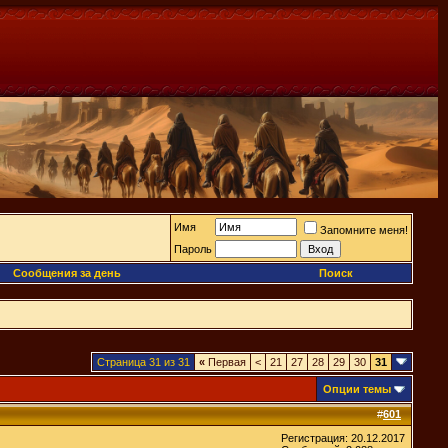
Имя
Запомните меня!
Пароль
Сообщения за день
Поиск
Страница 31 из 31
«
Первая
<
21
27
28
29
30
31
Опции темы
#
601
Регистрация: 20.12.2017