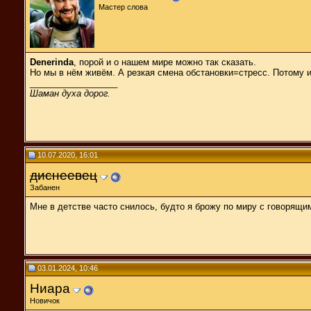
Мастер слова
Denerinda
, порой и о нашем мире можно так сказать.
Но мы в нём живём. А резкая смена обстановки=стресс. Потому и
__________________
Шаман духа дорог.
10.07.2020, 16:01
диснеевец
Забанен
Мне в детстве часто снилось, будто я брожу по миру с говорящи
03.01.2024, 10:46
Ниара
Новичок