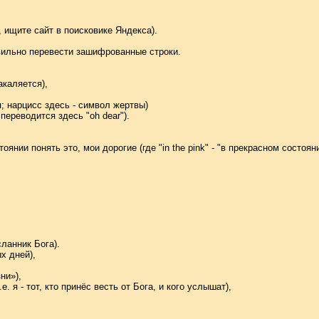
 ищите сайт в поисковике Яндекса).
авильно перевести зашифрованные строки.
акаляется),
; нарцисс здесь - символ жертвы)
 переводится здесь "oh dear").
оянии понять это, мои дорогие (где "in the pink" - "в прекрасном состоян
сланник Бога).
х дней),
ни»),
. я - тот, кто принёс весть от Бога, и кого услышат),