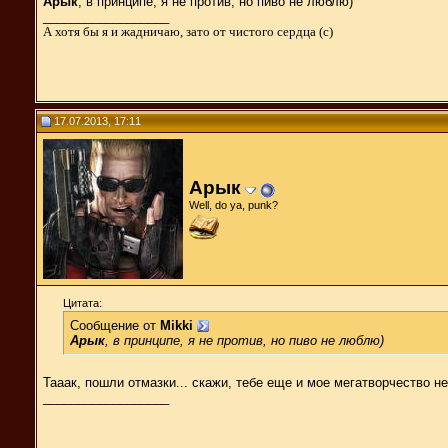
Арык
, в принципе, я не против, но пиво не люблю)
__________________
А хотя бы я и жадничаю, зато от чистого сердца (с)
17.07.2013, 17:11
Арык
Well, do ya, punk?
Цитата:
Сообщение от
Mikki
Арык
, в принципе, я не против, но пиво не люблю)
Тааак, пошли отмазки... скажи, тебе еще и мое мегатворчество не
__________________