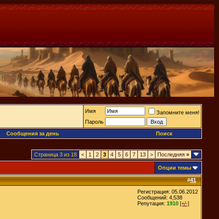
Имя
Запомните меня!
Пароль
Сообщения за день
Поиск
Страница 3 из 18
<
1
2
3
4
5
6
7
13
>
Последняя
»
Опции темы
#
41
Регистрация: 05.06.2012
Сообщений: 4,538
Репутация:
1910
[+/-]