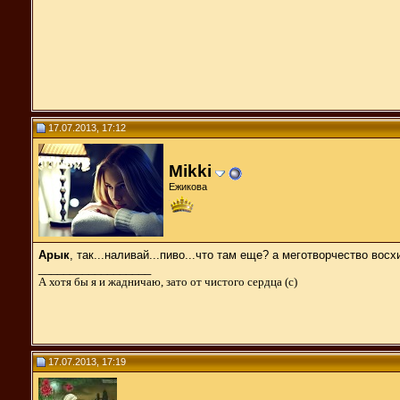
17.07.2013, 17:12
Mikki
Ежикова
Арык
, так...наливай...пиво...что там еще? а меготворчество восхи
__________________
А хотя бы я и жадничаю, зато от чистого сердца (с)
17.07.2013, 17:19