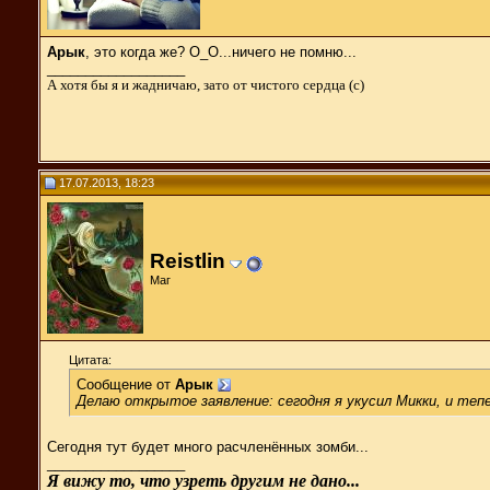
Арык
, это когда же? О_О...ничего не помню...
__________________
А хотя бы я и жадничаю, зато от чистого сердца (с)
17.07.2013, 18:23
Reistlin
Маг
Цитата:
Сообщение от
Арык
Делаю открытое заявление: сегодня я укусил Микки, и теп
Сегодня тут будет много расчленённых зомби...
__________________
Я вижу то, что узреть другим не дано...