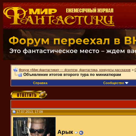
Форум «Мир фантастики» — фэнтези, фантастика, конкурсы рассказов
>
Объявление итогов второго тура по миниатюрам
Справка
Сообщество
17.07.2013, 17:09
Арык