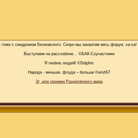
а тоже с синдромом Белковского. Скоро мы захватим весь форум, ха-ха!
Выступаем на расслабоне… ©БАК-Соучастники
Я люблю людей! ©Dolphin
Народа - меньше, флуда – больше ©ersh57
3т, или хроники Разделённого мира