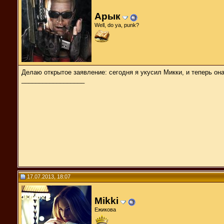
Арык
Well, do ya, punk?
Делаю открытое заявление: сегодня я укусил Микки, и теперь он
__________________
17.07.2013, 18:07
Mikki
Ежикова