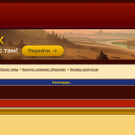
Общие темы
>
Конкурс-семинар «Креатив»
>
Архивы конкурсов
Календарь