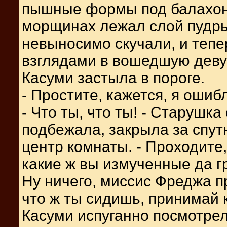
пышные формы под балахони
морщинах лежал слой пудры 
невыносимо скучали, и теп
взглядами в вошедшую деву
Касуми застыла в пороге.
- Простите, кажется, я ошибл
- Что ты, что ты! - Старушк
подбежала, закрыла за спут
центр комнаты. - Проходите,
какие ж вы измученные да г
Ну ничего, миссис Фреджа п
что ж ты сидишь, принимай 
Касуми испуганно посмотрел