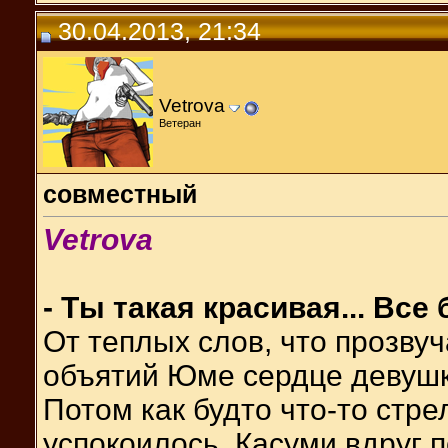
30.04.2013, 21:34
Vetrova
Ветеран
совместный
Vetrova
- Ты такая красивая... Все 
От теплых слов, что прозвуч
объятий Юме сердце девушки
Потом как будто что-то стре
успокоилось. Касуми вдруг п