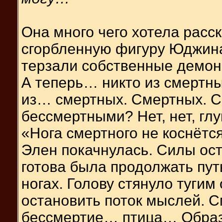
Она много чего хотела расс
сгорбленную фигуру Юджина
терзали собственные демон
А теперь… никто из смертны
из… смертных. Смертных. С
бессмертными? Нет, нет, глу
«Нога смертного не коснёт
Элен покачнулась. Силы ост
готова была продолжать пут
ногах. Голову стянуло тугим
остановить поток мыслей.
бессмертие… птица… Образ