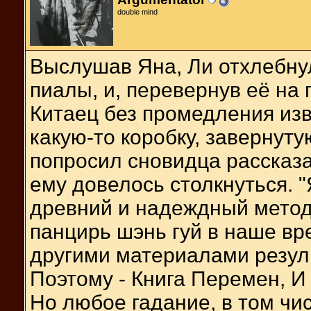
double mind
Выслушав Яна, Ли отхлебну
пиалы, и, перевернув её на 
Китаец без промедления изв
какую-то коробку, завернуту
попросил сновидца рассказа
ему довелось столкнуться. "
древний и надеждный метод -
панцирь шэнь гуй в наше вре
другими материалами резул
Поэтому - Книга Перемен, И
Но любое гадание, в том чис