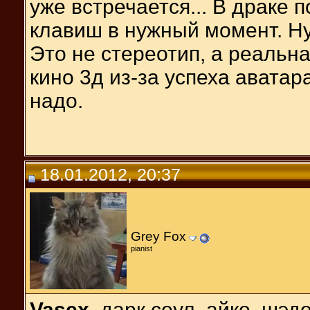
уже встречается... В драке
клавиш в нужный момент. Н
Это не стереотип, а реальная
кино 3д из-за успеха аватар
надо.
18.01.2012, 20:37
Grey Fox
pianist
Vasex
, дарк соул, айко, шэ