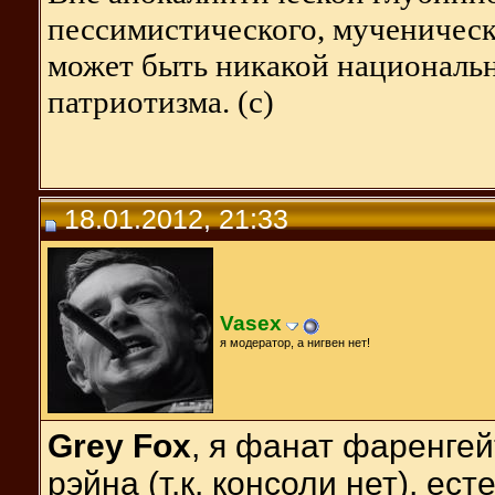
пессимистического, мученическо
может быть никакой национальн
патриотизма. (с)
18.01.2012, 21:33
Vasex
я модератор, а нигвен нет!
Grey Fox
, я фанат фаренге
рэйна (т.к. консоли нет), ест