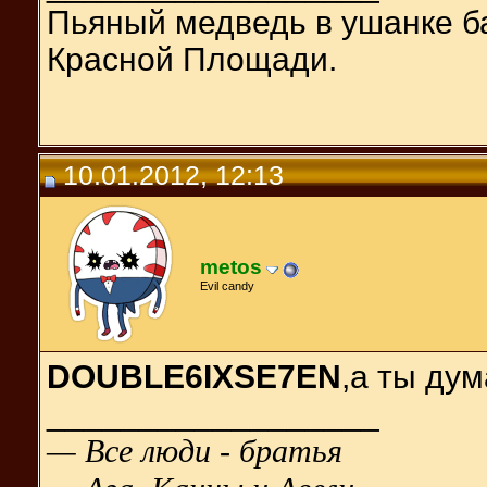
Пьяный медведь в ушанке б
Красной Площади.
10.01.2012, 12:13
metos
Evil candy
DOUBLE6IXSE7EN
,а ты ду
__________________
— Все люди - братья