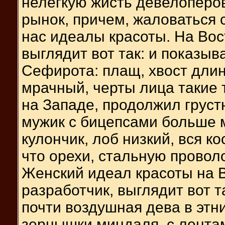
нелегкую жисть девелоперо
рынок, причем, жаловаться с
нас идеалы красоты. На Вос
выглядит вот так: и показыв
Сефирота: плащ, хвост длинн
мрачный, черты лица такие 
на Западе, продолжил грустн
мужик с бицепсами больше м
кулончик, лоб низкий, вся ко
что орехи, стальную провол
Женский идеал красоты на В
разработчик, выглядит вот та
почти воздушная дева в этни
зернышки миндаля, с лентам