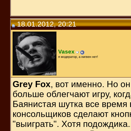
18.01.2012, 20:21
Vasex
я модератор, а нигвен нет!
Grey Fox
, вот именно. Но о
больше облегчают игру, ког
Баянистая шутка все время 
консольщиков сделают кнопк
"выиграть". Хотя подождика..