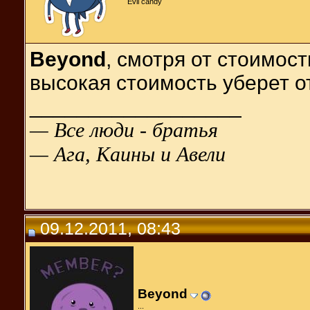
Evil candy
Beyond
, смотря от стоимос
высокая стоимость уберет о
__________________
— Все люди - братья
— Ага, Каины и Авели
09.12.2011, 08:43
Beyond
...