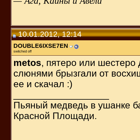
— Ага, Каины и Авели
10.01.2012, 12:14
DOUBLE6IXSE7EN
switched off
metos
, пятеро или шестеро 
слюнями брызгали от восхищ
ее и скачал :)
__________________
Пьяный медведь в ушанке б
Красной Площади.