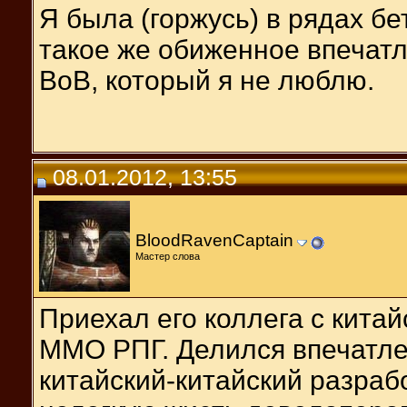
Я была (горжусь) в рядах бе
такое же обиженное впечат
ВоВ, который я не люблю.
08.01.2012, 13:55
BloodRavenCaptain
Мастер слова
Приехал его коллега с китай
ММО РПГ. Делился впечатле
китайский-китайский разраб