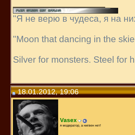
__________________
"Я не верю в чудеса, я на н
"Moon that dancing in the skies
Silver for monsters. Steel for
18.01.2012, 19:06
Vasex
я модератор, а нигвен нет!