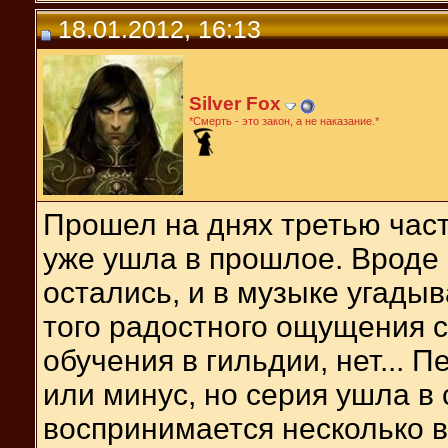
18.01.2012, 16:13
Silver Fox
*Смерть - это закон, а не наказание.*
Прошел на днях третью част
уже ушла в прошлое. Вроде 
остались, и в музыке угадыв
того радостного ощущения с
обучения в гильдии, нет... 
или минус, но серия ушла в 
воспринимается несколько в