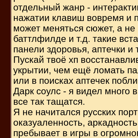
отдельный жанр - интеракти
нажатии клавиш вовремя и п
может меняться сюжет, а не
баттлфилде и т.д. такие вст
панели здоровья, аптечки и т
Пускай твоё хп восстанавлив
укрытии, чем ещё ломать па
или в поисках аптечек побл
Дарк соулс - я видел много 
все так тащатся.
Я не начитался русских пор
оказуаленность, аркадность 
пребывает в игры в огромно