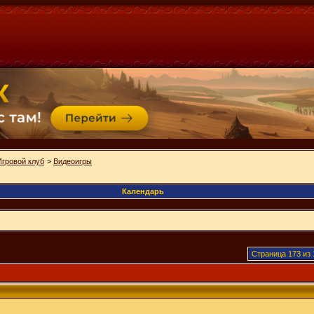
Игровой клуб
>
Видеоигры
Календарь
Страница 173 из 