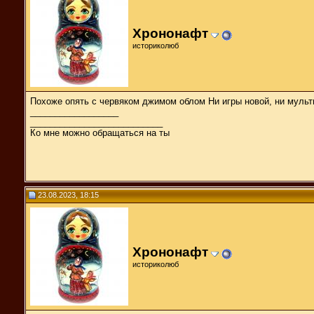
Хрононафт
историколюб
Похоже опять с червяком джимом облом Ни игры новой, ни мульт
__________________
___________________________
Ко мне можно обращаться на ты
23.08.2023, 18:15
Хрононафт
историколюб