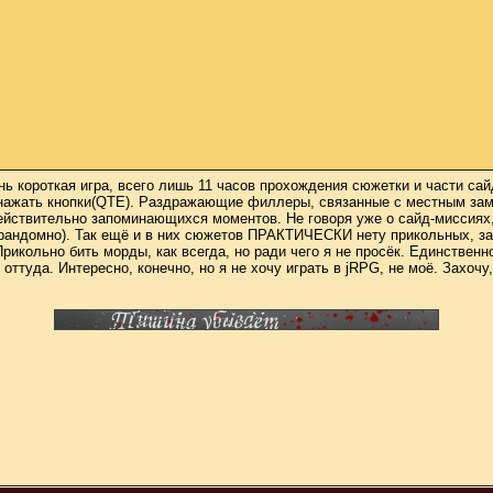
ень короткая игра, всего лишь 11 часов прохождения сюжетки и части с
ы нажать кнопки(QTE). Раздражающие филлеры, связанные с местным зам
ействительно запоминающихся моментов. Не говоря уже о сайд-миссиях
 рандомно). Так ещё и в них сюжетов ПРАКТИЧЕСКИ нету прикольных, за
рикольно бить морды, как всегда, но ради чего я не просёк. Единствен
 оттуда. Интересно, конечно, но я не хочу играть в jRPG, не моё. Захоч