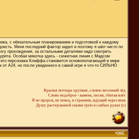
чика, с обязательным планированием и подготовкой к каждому
надоесть. Меня последний фактор задел и поэтому я шёл чисто по
итогу прохождения, за остальными деталями надо смотреть
урята. Особая мякотка здесь - сюжетная линия с Мадсом
ия его персонажа Клиффа становится основополагающей в мире
м от A24, но после увиденного в самой игре я что-то СИЛЬНО
Крылья легенды хрупкие, словно весенний лёд
Слово недоброе - камень, песня, сбитая влёт
Я не пророк, не певец, я странник, идущий через века
Душу растерзанной сказки грею в слабых руках (c)
#
3447