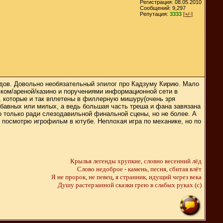
Регистрация: 08.05.2010
Сообщений: 9,297
Репутация:
3333
[+/-]
айдов. Довольно необязательный эпилог про Кадзуму Кирию. Мало
ком/ареной/казино и поручениями информационной сети в
, которые и так вплетены в филлерную мишуру(очень зря
бавных или милых, а ведь большая часть треша и фана завязана
но только ради слезодавильной финальной сцены, но не более. А
у, посмотрю игрофильм в ютубе. Неплохая игра по механике, но по
Крылья легенды хрупкие, словно весенний лёд
Слово недоброе - камень, песня, сбитая влёт
Я не пророк, не певец, я странник, идущий через века
Душу растерзанной сказки грею в слабых руках (c)