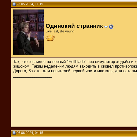
23.05.2024, 11:19
Одинокий странник
Live fast, die young
Так, кто говнился на первый "Hellblade" про симулятор ходьбы и
экшоном. Таким недалёким людям заходить в сиквел противопока
Дорого, богато, для ценителей первой части мастхев, для остал
__________________
06.06.2024, 04:15