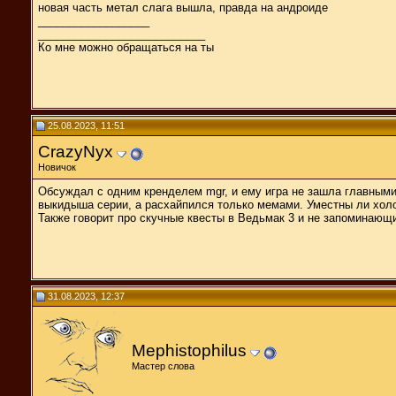
новая часть метал слага вышла, правда на андроиде
__________________
___________________________
Ко мне можно обращаться на ты
25.08.2023, 11:51
CrazyNyx
Новичок
Обсуждал с одним кренделем mgr, и ему игра не зашла главными
выкидыша серии, а расхайпился только мемами. Уместны ли хол
Также говорит про скучные квесты в Ведьмак 3 и не запоминающ
31.08.2023, 12:37
Mephistophilus
Мастер слова