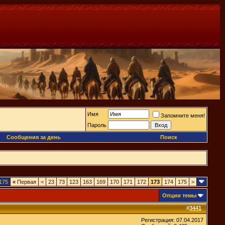
Имя
Запомните меня!
Пароль
Сообщения за день
Поиск
175
«
Первая
<
23
73
123
163
169
170
171
172
173
174
175
>
Опции темы
#
3441
Регистрация: 07.04.2017