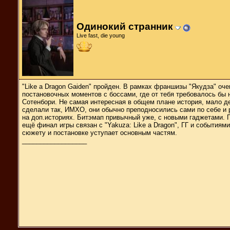
Одинокий странник
Live fast, die young
"Like a Dragon Gaiden" пройден. В рамках франшизы "Якудза" оч
постановочных моментов с боссами, где от тебя требовалось б
Сотенбори. Не самая интересная в общем плане история, мало д
сделали так, ИМХО, они обычно преподносились сами по себе и
на доп.историях. Битэмап привычный уже, с новыми гаджетами. П
ещё финал игры связан с "Yakuza: Like a Dragon", ГГ и событиями
сюжету и постановке уступает основным частям.
__________________