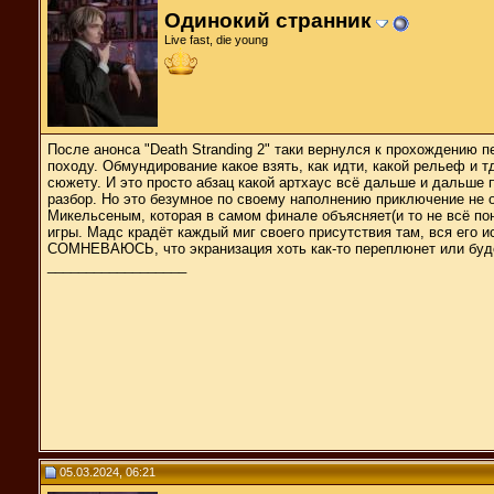
Одинокий странник
Live fast, die young
После анонса "Death Stranding 2" таки вернулся к прохождению
походу. Обмундирование какое взять, как идти, какой рельеф и т
сюжету. И это просто абзац какой артхаус всё дальше и дальше 
разбор. Но это безумное по своему наполнению приключение не 
Микельсеным, которая в самом финале объясняет(и то не всё по
игры. Мадс крадёт каждый миг своего присутствия там, вся его 
СОМНЕВАЮСЬ, что экранизация хоть как-то переплюнет или будет
__________________
05.03.2024, 06:21