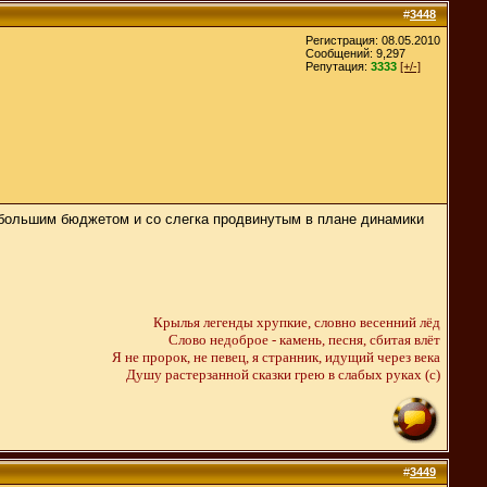
#
3448
Регистрация: 08.05.2010
Сообщений: 9,297
Репутация:
3333
[+/-]
уда большим бюджетом и со слегка продвинутым в плане динамики
Крылья легенды хрупкие, словно весенний лёд
Слово недоброе - камень, песня, сбитая влёт
Я не пророк, не певец, я странник, идущий через века
Душу растерзанной сказки грею в слабых руках (c)
#
3449