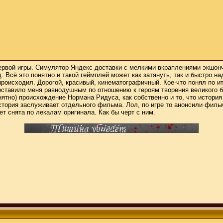
 первой игры. Симулятор Яндекс доставки с мелкими вкраплениями экшон
д. Всё это понятно и такой геймплей может как затянуть, так и быстро 
происходил. Дорогой, красивый, кинематографичный. Кое-что понял по 
оставило меня равнодушным по отношению к героям творения великого б
нятно) происхождение Нормана Ридуса, как собственно и то, что истор
история заслуживает отдельного фильма. Лол, по игре то анонсили филь
 снята по лекалам оригинала. Как бы черт с ним.