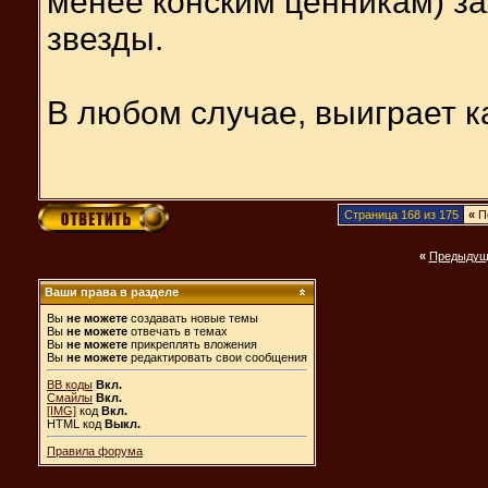
менее конским ценникам) за
звезды.
В любом случае, выиграет к
Страница 168 из 175
«
П
«
Предыдущ
Ваши права в разделе
Вы
не можете
создавать новые темы
Вы
не можете
отвечать в темах
Вы
не можете
прикреплять вложения
Вы
не можете
редактировать свои сообщения
BB коды
Вкл.
Смайлы
Вкл.
[IMG]
код
Вкл.
HTML код
Выкл.
Правила форума