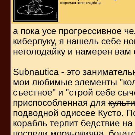
некромант этого кладбища
а пока усе прогрессивное че
киберпуку, я нашель себе н
неголодайку и намерен вам 
Subnautica - это занимател
мои любимые элементы "кол
съестное" и "строй себе сы
приспособленная для
культ
подводной одиссее Кусто. П
корабль терпит бедствие на
посреди моря-окияна, богат