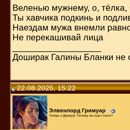
Веленью мужнему, о, тёлка,
Ты хавчика подкинь и подли
Наездам мужа внемли равн
Не перекашивай лица
__________________
Доширак Галины Бланки не 
22.08.2025, 15:22
Элвенлорд Гримуар
Теперь я Демиург. Почему вы ещё стоите?