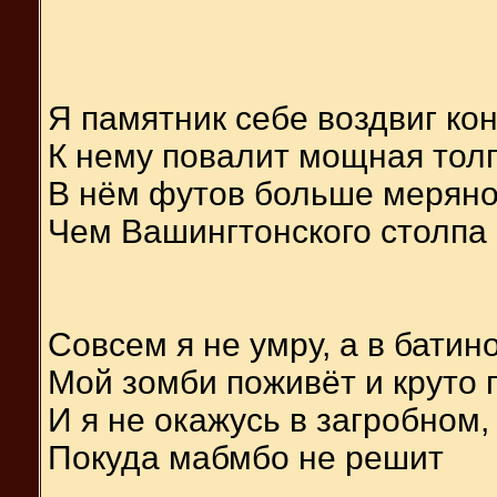
Я памятник себе воздвиг ко
К нему повалит мощная тол
В нём футов больше меряно
Чем Вашингтонского столпа
Совсем я не умру, а в батин
Мой зомби поживёт и круто п
И я не окажусь в загробном
Покуда мабмбо не решит