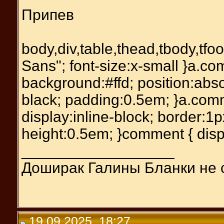
Припев
body,div,table,thead,tbody,tfoot,
Sans"; font-size:x-small }a.c
background:#ffd; position:abso
black; padding:0.5em; }a.comm
display:inline-block; border:1p
height:0.5em; }comment { disp
__________________
Доширак Галины Бланки не 
19.09.2025, 18:27