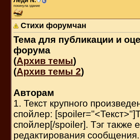
Леди N.
покинула здание
Стихи форумчан
Тема для публикации и оц
форума
(
Архив темы
)
(
Архив темы 2
)
Авторам
1. Текст крупного произвед
спойлер: [spoiler="<Текст>"]
спойлер[/spoiler]. Тэг такж
редактирования сообщения.