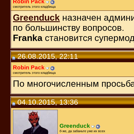
Robin Pack
смотритель этого кладбища
Greenduck
назначен админи
по большинству вопросов.
Franka
становится супермо
26.08.2015, 22:11
Robin Pack
смотритель этого кладбища
По многочисленным просьба
04.10.2015, 13:36
Greenduck
б-же, да забаньте уже их всех