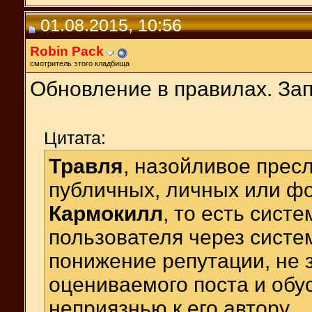
01.08.2015, 10:56
Robin Pack
смотритель этого кладбища
Обновление в правилах. За
Цитата:
Травля
, назойливое прес
публичных, личных или ф
Кармокилл
, то есть сист
пользователя через систе
понижение репутации, не 
оцениваемого поста и обу
неприязнью к его автору.