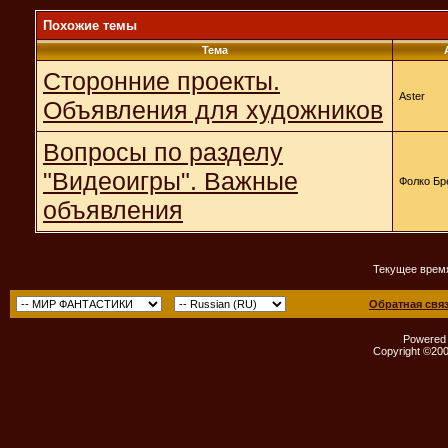
Похожие темы
Тема
Сторонние проекты.
Aster
Объявления для художников
Вопросы по разделу
"Видеоигры". Важные
Фолко Бр
объявления
Текущее врем
Обратная свя
Powered b
Copyright ©2000