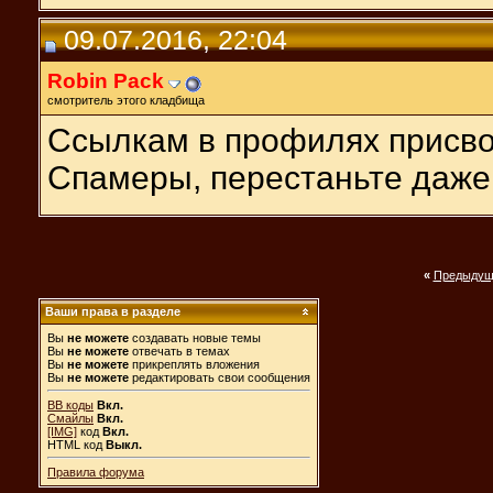
09.07.2016, 22:04
Robin Pack
смотритель этого кладбища
Ссылкам в профилях присвое
Спамеры, перестаньте даже
«
Предыдущ
Ваши права в разделе
Вы
не можете
создавать новые темы
Вы
не можете
отвечать в темах
Вы
не можете
прикреплять вложения
Вы
не можете
редактировать свои сообщения
BB коды
Вкл.
Смайлы
Вкл.
[IMG]
код
Вкл.
HTML код
Выкл.
Правила форума