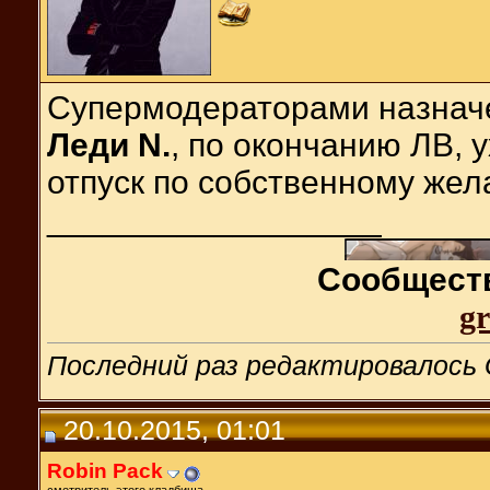
Супермодераторами назна
Леди N.
, по окончанию ЛВ, 
отпуск по собственному жел
__________________
Сообществ
gr
Последний раз редактировалось G
20.10.2015, 01:01
Robin Pack
смотритель этого кладбища