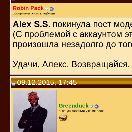
Robin Pack
смотритель этого кладбища
Alex S.S.
покинула пост мод
(С проблемой с аккаунтом э
произошла незадолго до того
Удачи, Алекс. Возвращайся.
09.12.2015, 17:45
Greenduck
б-же, да забаньте уже их всех