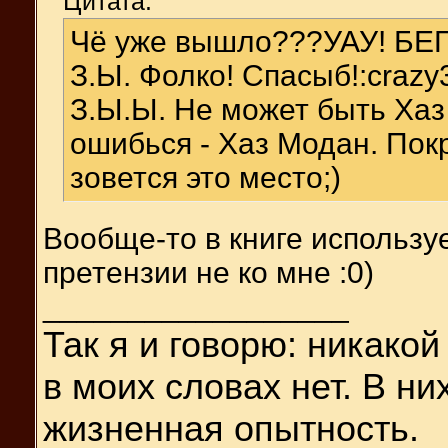
Цитата:
Чё уже вышло???УАУ! БЕГ
З.Ы. Фолко! Спасыб!:crazy
З.Ы.Ы. Не может быть Хаз
ошибься - Хаз Модан. Пок
зовется это место;)
Вообще-то в книге используе
претензии не ко мне :0)
__________________
Так я и
говорю: никакой
в моих словах нет. В н
жизненная опытность.