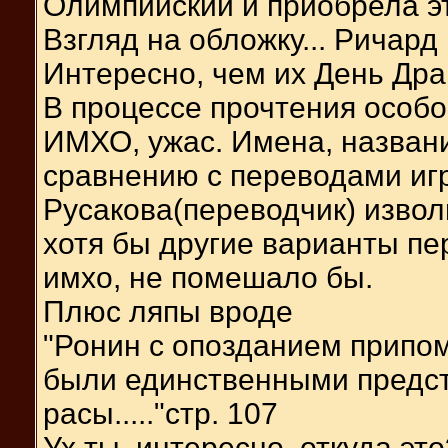
Олимпийский и приобрела это
Взгляд на обложку... Ричард 
Интересно, чем их День Драк
В процессе прочтения особо
ИМХО, ужас. Имена, назван
сравнению с переводами игр.
Русакова(переводчик) извол
хотя бы другие варианты пе
имхо, не помешало бы.
Плюс ляпы вроде
"Ронин с опозданием припом
были единственными предс
расы....."стр. 107
Ух ты, интересно, откуда эт