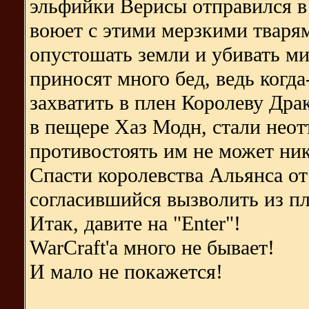
эльфийки Верисы отправился в
воюет с этими мерзкими тваря
опустошать земли и убивать м
приносят много бед, ведь когд
захватить в плен Королеву Др
в пещере Хаз Модн, стали неот
противостоять им не может ник
Спасти королевства Альянса о
согласившийся вызволить из п
Итак, давите на "Enter"!
WarCraft'a много не бывает!
И мало не покажется!