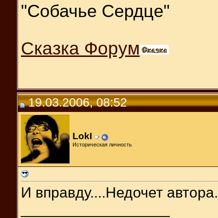
"Собачье Сердце"
Сказка Форум
19.03.2006, 08:52
LokI
Историческая личность
И вправду....Недочет автора..
__________________