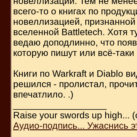
новеллизации. Тем не менее
всего-то о книгах по продук
новеллизацией, признанной
вселенной Battletech. Хотя т
ведаю доподлинно, что поя
которую пишут или всё-таки 
Книги по Warkraft и Diablo в
решился - пролистал, прочит
впечатлило. .)
__________________
Raise your swords up high... 
Аудио-подпись... Ужаснись э