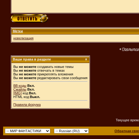
Метки
новелизация
«
Предыдущ
Ваши права в разделе
Вы
не можете
создавать новые темы
Вы
не можете
отвечать в темах
Вы
не можете
прикреплять вложения
Вы
не можете
редактировать свои сообщения
BB коды
Вкл.
Смайлы
Вкл.
[IMG]
код
Вкл.
HTML код
Выкл.
Правила форума
Текущее врем
Обратная свя