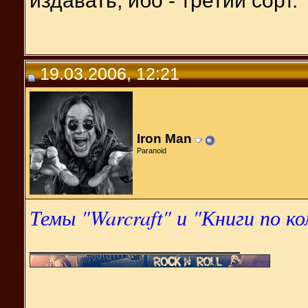
издавать, ибо - третий сорт.
19.03.2006, 12:21
Iron Man
Paranoid
Темы "Warcraft" и "Книги по 
__________________