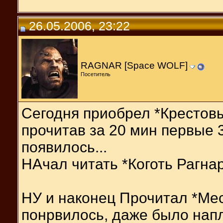
26.05.2006, 23:22
RAGNAR [Space WOLF]
Посетитель
Сегодня приобрел *Крестовы
прочитав за 20 мин первые 3
появилось...
НАчал читать *Коготь Рагнар
НУ и наконец Прочитал *Ме
понрвилось, даже было напл