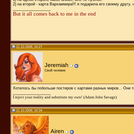
2) на второй - карта Вархаммера!!! я подарила его своему другу,
__________________
But it all comes back to me in the end
21.10.2008, 16:27
Jeremiah
Свой человек
Хотелось бы побольше постеров с картами разных миров... Они та
__________________
I reject your reality and substitute my own!
(Adam John Savage)
21.10.2008, 16:34
Airen