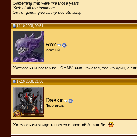
Something that were like those years
Sick of all the insincere
So I'm gonna give all my secrets away
14.10.2008, 09:51
Rox
Местный
Хотелось бы постер по HOMMV, был, кажется, только один, с еди
17.10.2008, 21:50
Daekir
Посетитель
Хотелось бы увидеть постер с работой Алана Ли!