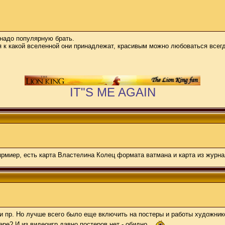
у надо популярную брать.
 к какой вселенной они принадлежат, красивым можно любоваться всегда
IT"S ME AGAIN
апрмиер, есть карта Властелина Колец формата ватмана и карта из журна
 и пр. Но лучше всего было еще включить на постеры и работы художник
ере? И из видеоигр давно постеров нет - обидно.