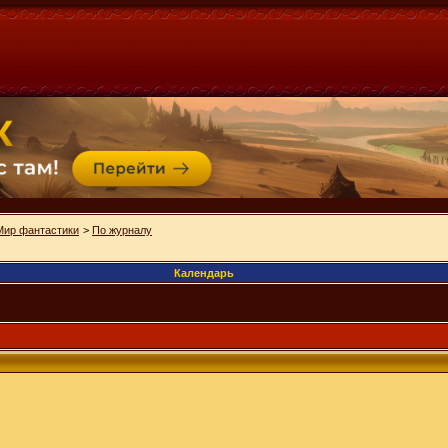
Мир фантастики
>
По журналу
Календарь