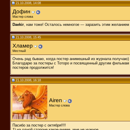
21.10.2008, 14:08
Дофин
Мастер слова
Daekir
, нам тоже! Осталось немногое — заразить этим желанием 
21.10.2008, 15:45
Хламер
Местный
Очень рад бываю, когда постер анимешный из журнала получаю)
Благодарю за постеры с Тоторо и посвященный другим фильмам с
постеров продолжится!
21.10.2008, 16:18
Airen
Мастер слова
Пасибо за постер с октября!!!!
1) на одной стороне какое-аниме, мне не нужное.