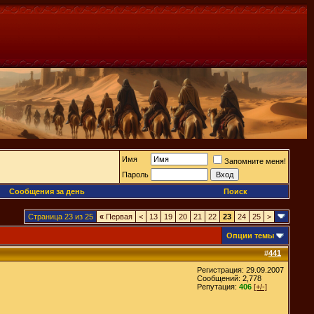
Имя
Запомните меня!
Пароль
Сообщения за день
Поиск
Страница 23 из 25
«
Первая
<
13
19
20
21
22
23
24
25
>
Опции темы
#
441
Регистрация: 29.09.2007
Сообщений: 2,778
Репутация:
406
[+/-]