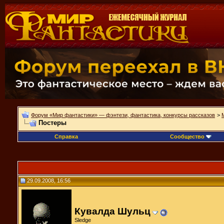
Форум «Мир фантастики» — фэнтези, фантастика, конкурсы рассказов
>
Постеры
Справка
Сообщество
29.09.2008, 16:56
Кувалда Шульц
Sledge