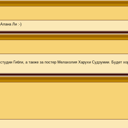
Алана Ли :-)
тудии Гибли, а также за постер Мелахолия Харухи Судзумии. Будет хор