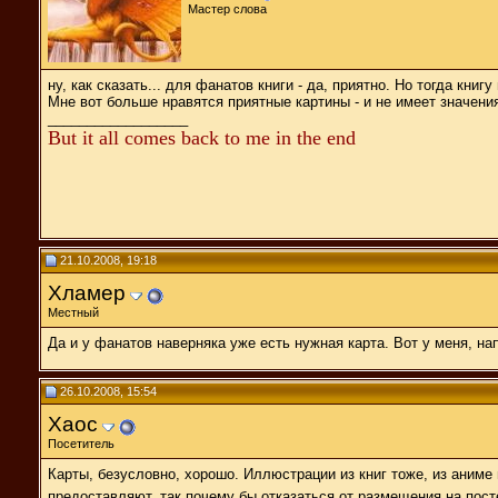
Мастер слова
ну, как сказать... для фанатов книги - да, приятно. Но тогда книг
Мне вот больше нравятся приятные картины - и не имеет значения
__________________
But it all comes back to me in the end
21.10.2008, 19:18
Хламер
Местный
Да и у фанатов наверняка уже есть нужная карта. Вот у меня, н
26.10.2008, 15:54
Хаос
Посетитель
Карты, безусловно, хорошо. Иллюстрации из книг тоже, из аниме
предоставляют, так почему бы отказаться от размещения на пост