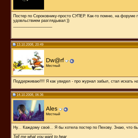
Постер по Сороковнику-просто СУПЕР. Как-то помню, на форуме п
удовльствием разглядывал:))
__________________
13.10.2008, 20:49
Dw@rf
Местный
Поддерживаю!!!! Я как увидел - про журнал забыл, стал искать н
14.10.2008, 06:36
Ales
Местный
Ну... Каждому своё... Я бы хотела постер по Пехову. Знаю, что б
__________________
Tell me what you want to hear