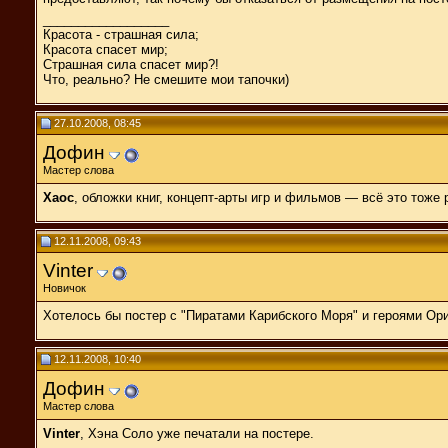
__________________
Красота - страшная сила;
Красота спасет мир;
Страшная сила спасет мир?!
Что, реально? Не смешите мои тапочки)
27.10.2008, 08:45
Дофин
Мастер слова
Хаос
, обложки книг, концепт-арты игр и фильмов — всё это тоже 
12.11.2008, 09:43
Vinter
Новичок
Хотелось бы постер с "Пиратами Карибского Моря" и героями Ори
12.11.2008, 10:40
Дофин
Мастер слова
Vinter
, Хэна Соло уже печатали на постере.