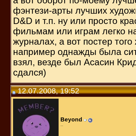
а вот оборот по-моему лучш
фэнтези-арты лучших художн
D&D и т.п. ну или просто кр
фильмам или играм легко на
журналах, а вот постер того
например однажды была ситу
взял, везде был Асасин Крид
сдался)
12.07.2008, 19:52
Beyond
...