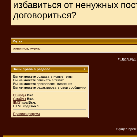
избавиться от ненужных пос
договориться?
Метки
живопись
,
журнал
«
Предыдущ
Ваши права в разделе
Вы
не можете
создавать новые темы
Вы
не можете
отвечать в темах
Вы
не можете
прикреплять вложения
Вы
не можете
редактировать свои сообщения
BB коды
Вкл.
Смайлы
Вкл.
[IMG]
код
Вкл.
HTML код
Выкл.
Правила форума
Текущее врем