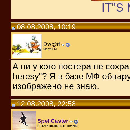
IT"S
08.08.2008, 10:19
Dw@rf
Местный
А ни у кого постера не сохр
heresy"? Я в базе МФ обнару
изображено не знаю.
12.08.2008, 22:58
SpellCaster
Hi-Tech шаман и IT-мистик