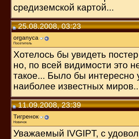
средиземской картой...
25.08.2008, 03:23
organyca
Посетитель
Хотелось бы увидеть постер
но, по всей видимости это н
такое... Было бы интересно 
наиболее известных миров..
11.09.2008, 23:39
Тигренок
Новичок
Уважаемый IVGIPT, с удово