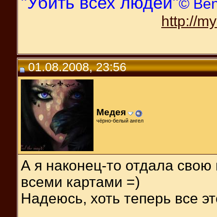
"Убить всех людей"
© Be
http://m
01.08.2008, 23:56
Медея
чёрно-белый ангел
А я наконец-то отдала свою
всеми картами =)
Надеюсь, хоть теперь все эт
__________________