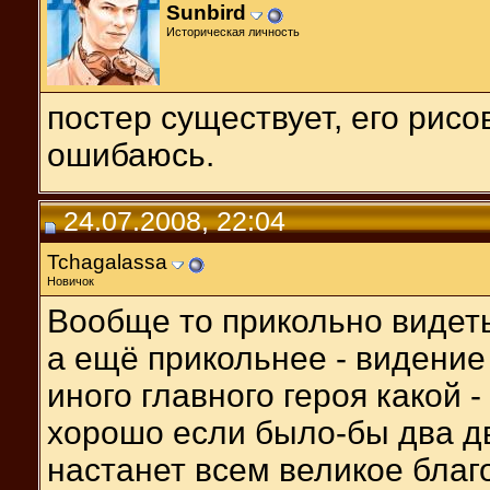
Sunbird
Историческая личность
постер существует, его рис
ошибаюсь.
24.07.2008, 22:04
Tchagalassa
Новичок
Вообще то прикольно видеть
а ещё прикольнее - видение
иного главного героя какой 
хорошо если было-бы два дв
настанет всем великое благо