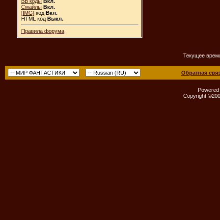
BB коды
Вкл.
Смайлы
Вкл.
[IMG]
код
Вкл.
HTML код
Выкл.
Правила форума
Текущее врем
Обратная свя
Powered b
Copyright ©2000