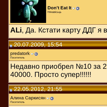
Don't Eat It
Нянавісьць
ALi
, Да. Кстати карту ДДГ я
20.07.2009, 15:54
predatork
Посетитель
Недавно приобрел №10 за 2
40000. Просто супер!!!!!!
22.05.2012, 21:55
Алина Саркисян
Посетитель