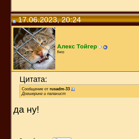
17.06.2023, 20:24
Алекс Тойгер
Вагр
Цитата:
Сообщение от
rusadm-33
Догшеринг и палахист
да ну!