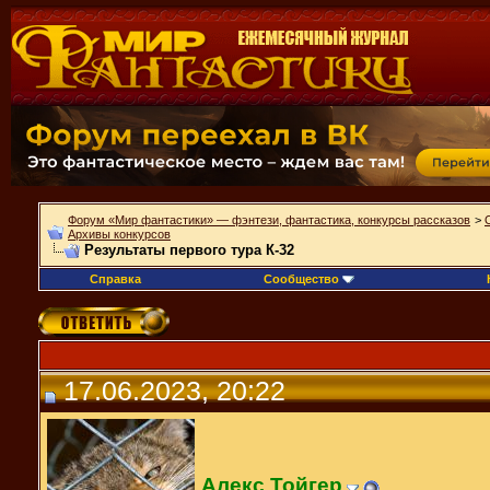
Форум «Мир фантастики» — фэнтези, фантастика, конкурсы рассказов
>
Архивы конкурсов
Результаты первого тура К-32
Справка
Сообщество
17.06.2023, 20:22
Алекс Тойгер