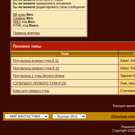
Вы
не можете
прикреплять вложения
Вы
не можете
редактировать свои сообщения
BB коды
Вкл.
Смайлы
Вкл.
[IMG]
код
Вкл.
HTML код
Выкл.
Правила форума
Похожие темы
Тема
Результаты второго тура К-31
Алекс То
Результаты первого тура К-31
Алекс То
Результаты 1 тура Летнего блица
Эдвина 
СУПЕРШОУ ПЕРВОГО ТУРА К*19!
Уши_чек
Блиц-шоу первого тура.
Cveтлана
Текущее врем
Обратная свя
Powered b
Copyright ©2000