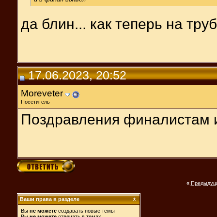
да блин... как теперь на тру
17.06.2023, 20:52
Moreveter
Посетитель
Поздравления финалистам и
«
Предыдущ
Ваши права в разделе
Вы
не можете
создавать новые темы
Вы
не можете
отвечать в темах