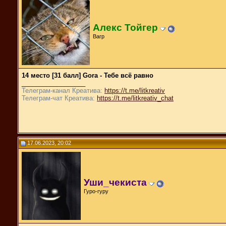
Алекс Тойгер
Вагр
14 место [31 балл] Gora - Тебе всё равно
__________________
Телеграм-канал Креатива:
https://t.me/litkreativ
Телеграм-чат Креатива:
https://t.me/litkreativ_chat
17.06.2023, 20:02
Уши_чекиста
Гуро-гуру