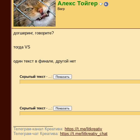
Алекс Тойгер
Вагр
догшеринг, говорите?
тогда VS
один текст в финале, другой нет
Скрытый текст
-
...
:
Скрытый текст
-
...
:
__________________
Телеграм-канал Креатива:
https://t.me/litkreativ
Телеграм-чат Креатива:
https://t.me/litkreativ_chat