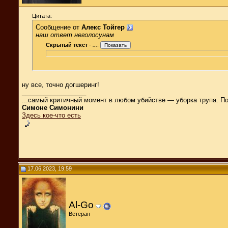
Цитата:
Сообщение от
Алекс Тойгер
наш ответ неголосунам
Скрытый текст
-
...
:
ну все, точно догшеринг!
__________________
...самый критичный момент в любом убийстве — уборка трупа. П
Симоне Симонини
Здесь кое-что есть
17.06.2023, 19:59
Al-Go
Ветеран