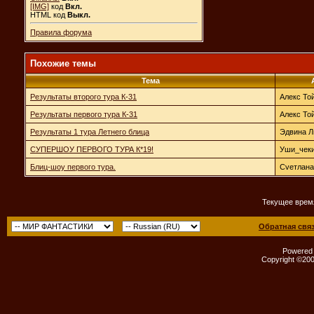
[IMG]
код
Вкл.
HTML код
Выкл.
Правила форума
Похожие темы
Тема
Результаты второго тура К-31
Алекс То
Результаты первого тура К-31
Алекс То
Результаты 1 тура Летнего блица
Эдвина 
СУПЕРШОУ ПЕРВОГО ТУРА К*19!
Уши_чек
Блиц-шоу первого тура.
Cveтлана
Текущее врем
Обратная свя
Powered b
Copyright ©2000