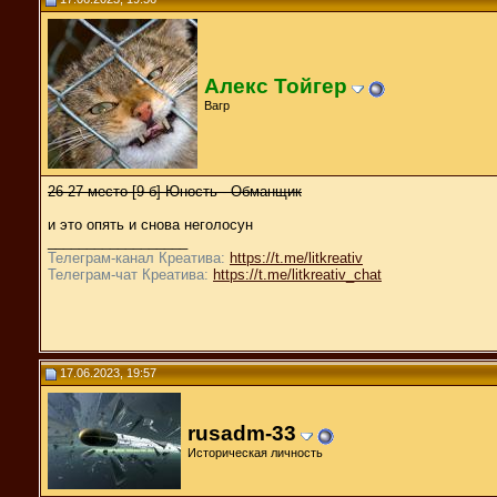
Алекс Тойгер
Вагр
26-27 место [9 б] Юность - Обманщик
и это опять и снова неголосун
__________________
Телеграм-канал Креатива:
https://t.me/litkreativ
Телеграм-чат Креатива:
https://t.me/litkreativ_chat
17.06.2023, 19:57
rusadm-33
Историческая личность