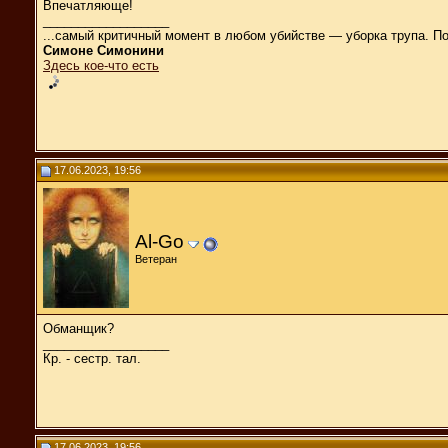
Впечатляюще!
__________________
...самый критичный момент в любом убийстве — уборка трупа. П
Симоне Симонини
Здесь кое-что есть
17.06.2023, 19:56
Al-Go
Ветеран
Обманщик?
__________________
Кр. - сестр. тал.
17.06.2023, 19:56