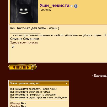
Уши_чекиста
Гуро-гуру
Кек. Картинка для зомби - огонь )
__________________
...самый критичный момент в любом убийстве — уборка трупа. П
Симоне Симонини
Здесь кое-что есть
«
Предыдущ
Ваши права в разделе
Вы
не можете
создавать новые темы
Вы
не можете
отвечать в темах
Вы
не можете
прикреплять вложения
Вы
не можете
редактировать свои сообщения
BB коды
Вкл.
Смайлы
Вкл.