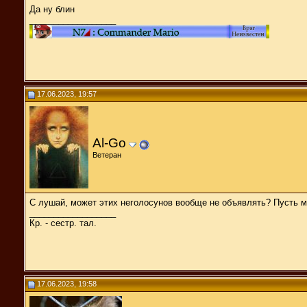
Да ну блин
__________________
17.06.2023, 19:57
Al-Go
Ветеран
С лушай, может этих неголосунов вообще не объявлять? Пусть 
__________________
Кр. - сестр. тал.
17.06.2023, 19:58