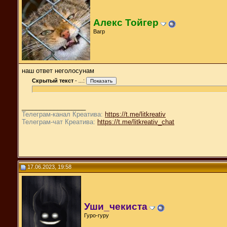
Алекс Тойгер
Вагр
наш ответ неголосунам
Скрытый текст
-
...
:
__________________
Телеграм-канал Креатива:
https://t.me/litkreativ
Телеграм-чат Креатива:
https://t.me/litkreativ_chat
17.06.2023, 19:58
Уши_чекиста
Гуро-гуру