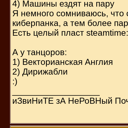
4) Машины ездят на пару
Я немного сомниваюсь, что 
киберпанка, а тем более па
Есть целый пласт steamtime: 
А у танцоров:
1) Векторианская Англия
2) Дирижабли
:)
__________________
иЗвиНиТЕ зА НеРоВНый По