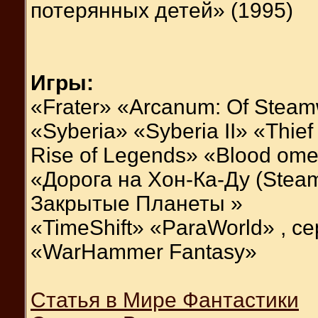
потерянных детей» (1995)
Игры:
«Frater» «Arcanum: Of Stea
«Syberia» «Syberia II» «Thief 
Rise of Legends» «Blood ome
«Дорога на Хон-Ка-Ду (Steam
Закрытые Планеты »
«TimeShift» «ParaWorld» , с
«WarHammer Fantasy»
Статья в Мире Фантастики