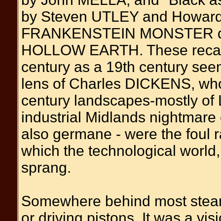
by Steven UTLEY and Howard 
FRANKENSTEIN MONSTER des
HOLLOW EARTH. These recall 
century as a 19th century seen
lens of Charles DICKENS, who
century landscapes-mostly of
industrial Midlands nightmare
also germane - were the foul 
which the technological world, 
sprang.
Somewhere behind most steamp
or driving pistons. It was a v