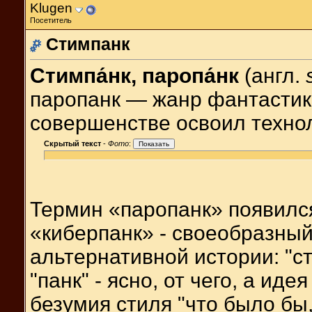
Klugen
Посетитель
Стимпанк
Стимпа́нк, паропа́нк
(англ.
паропанк — жанр фантастик
совершенстве освоил техно
Скрытый текст
-
Фото
:
Термин «паропанк» появился
«киберпанк» - своеобразный
альтернативной истории: "ст
"панк" - ясно, от чего, а иде
безумия стиля "что было бы, 