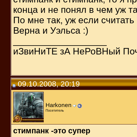
конца и не понял в чем уж т
По мне так, уж если считать
Верна и Уэльса :)
__________________
иЗвиНиТЕ зА НеРоВНый По
09.10.2008, 20:19
Harkonen
Посетитель
стимпанк -это супер