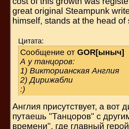
cost of this growth was registe
great original Steampunk write
himself, stands at the head of s
Цитата:
Сообщение от
GOR[ыныч]
А у танцоров:
1) Викторианская Англия
2) Дирижабли
:)
Англия присутствует, а вот 
путаешь "Танцоров" с други
времени", где главный герой