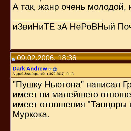
А так, жанр очень молодой,
__________________
иЗвиНиТЕ зА НеРоВНый По
09.02.2006, 18:36
Dark Andrew
Андрей Зильберштейн (1979-2017). R.I.P.
"Пушку Ньютона" написал Гр
имеет ни малейшего отношен
имеет отношения "Танцоры 
Муркока.