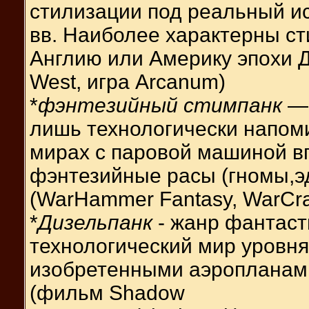
стилизации под реальный и
вв. Наиболее характерны с
Англию или Америку эпохи Д
West, игра Arcanum)
*
фэнтезийный стимпанк
—
лишь технологически напоми
мирах с паровой машиной в
фэнтезийные расы (гномы,эд
(WarHammer Fantasy, WarCra
*
Дизельпанк
- жанр фантас
технологический мир уровня 
изобретенными аэропланам
(фильм Shadow