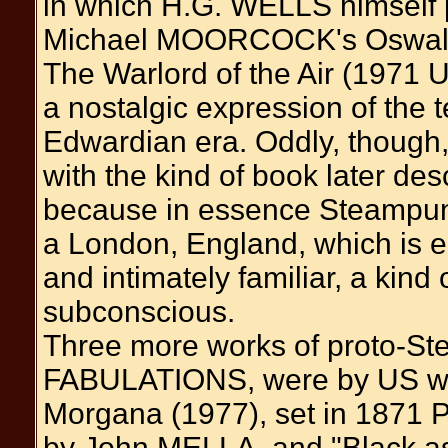
in which H.G. WELLS himself
Michael MOORCOCK's Oswald 
The Warlord of the Air (1971 U
a nostalgic expression of the 
Edwardian era. Oddly, though, 
with the kind of book later d
because in essence Steampun
a London, England, which is e
and intimately familiar, a kind
subconscious.
Three more works of proto-Ste
FABULATIONS, were by US wr
Morgana (1977), set in 1871 P
by John MELLA, and "Black as 