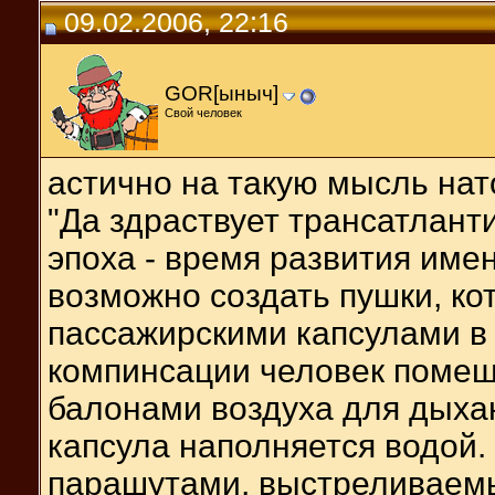
09.02.2006, 22:16
GOR[ыныч]
Свой человек
астично на такую мысль нат
"Да здраствует трансатлант
эпоха - время развития име
возможно создать пушки, к
пассажирскими капсулами в
компинсации человек помещ
балонами воздуха для дыхан
капсула наполняется водой
парашутами, выстреливаемы