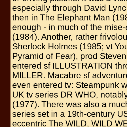
especially through David Lynch
then in The Elephant Man (198
enough - in much of the mise
(1984). Another, rather frivo
Sherlock Holmes (1985; vt Yo
Pyramid of Fear), prod Stev
entered sf ILLUSTRATION throu
MILLER. Macabre sf adventur
even entered tv: Steampunk wa
UK tv series DR WHO, notably
(1977). There was also a much
series set in a 19th-century U
eccentric The WILD, WILD WE