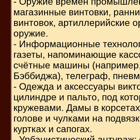
- Оружие времён промышле
магазинные винтовки, ранн
винтовок, артиллерийские о
оружие.
- Информационные технолог
газеты, напоминающие касс
счётные машины (например
Бэббиджа), телеграф, пневм
- Одежда и аксессуары викт
цилиндре и пальто, под кот
кружевами. Дамы в корсетах
голове и чулками на подвязк
куртках и сапогах.
- Урбанистический антураж: