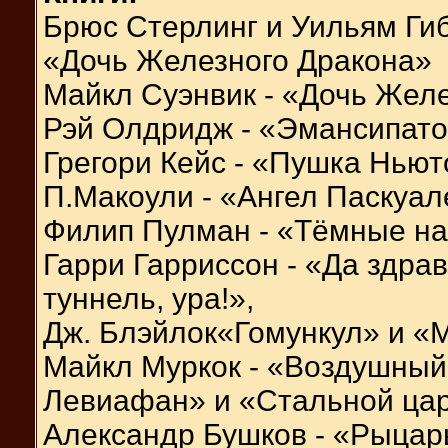
Брюс Стерлинг и Уильям Ги
«Дочь Железного Дракона»
Майкл Суэнвик - «Дочь Желе
Рэй Олдридж - «Эмансипато
Грегори Кейс - «Пушка Ньют
П.Макоули - «Ангел Паскуал
Филип Пулман - «Тёмные на
Гарри Гарриссон - «Да здра
туннель, ура!»,
Дж. Блэйлок«Гомункул» и «
Майкл Муркок - «Воздушный
Левиафан» и «Стальной цар
Александр Бушков - «Рыцарь