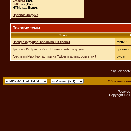
Смайлы
Вкл.
[IMG]
код
Вкл.
HTML код
Выкл.
Правила форума
Похожие темы
Тема
Назад в будущее: Колонизация планет
MirfRU
Креатив 15: Тракторбек - Причина гибели других
Креатив
А есть ли Мир Фантастики на Twitter и других соцсетях?
dwcat
Текущее врем
Обратная свя
Powered b
Copyright ©2000