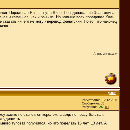
ился. Порадовал Риз, сынуля Винн. Порадовала сир Эвангелина,
дная и каменная, как и раньше. Но больше всех порадовал Коль,
сказать ничего не могу - перевод фанатский. Но то, что наконец
ничего.
А, нет, уже поздно.
#
6008
Регистрация: 12.12.2011
Сообщений: 53
Репутация:
25
[+/-]
у жалко не станет, он королём, а ведь по праву бы стал.
ел удивлять.
ного туповат получился, но что поделать 13 лет, 13 лет. А