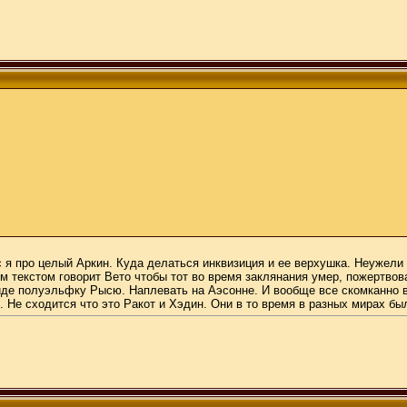
с я про целый Аркин. Куда делаться инквизиция и ее верхушка. Неужел
м текстом говорит Вето чтобы тот во время заклянания умер, пожертвов
де полуэльфку Рысю. Наплевать на Аэсонне. И вообще все скомканно в 
. Не сходится что это Ракот и Хэдин. Они в то время в разных мирах б