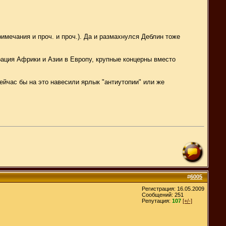
имечания и проч. и проч.). Да и размахнулся Деблин тоже
ация Африки и Азии в Европу, крупные концерны вместо
Сейчас бы на это навесили ярлык "антиутопии" или же
#
6005
Регистрация: 16.05.2009
Сообщений: 251
Репутация:
107
[+/-]