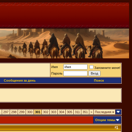
Имя
Запомните меня!
Пароль
Сообщения за день
Поиск
1
297
298
299
300
301
302
303
304
305
311
351
>
Последняя
»
Опции темы
#
1