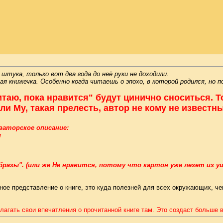
 штука, только вот два года до неё руки не доходили.
книжечка. Особенно когда читаешь о эпохо, в которой родился, но пож
читаю, пока нравится" будут цинично сноситься.
ли Му, такая прелесть, автор не кому не известны
оваторское описание:
и
образы". (или же Не нравится, потому что картон уже лезет из у
чное представление о книге, это куда полезней для всех окружающих, че
злагать свои впечатления о прочитанной книге там. Это создаст больше