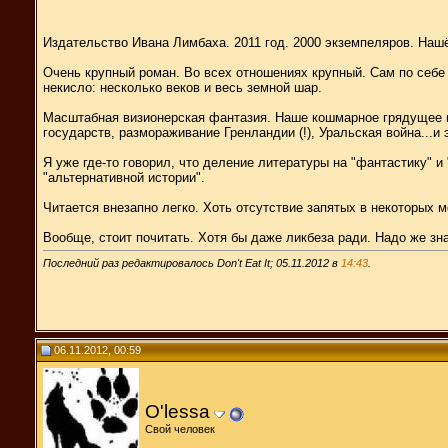
Издательство Ивана Лимбаха. 2011 год. 2000 экземпеляров. Нашёл
Очень крупный роман. Во всех отношениях крупный. Сам по себе -
некисло: несколько веков и весь земной шар.
Масштабная визионерская фантазия. Наше кошмарное грядущее в 
государств, размораживание Гренландии (!), Уральская война...и 
Я уже где-то говорил, что деление литературы на "фантастику" и
"альтернативной истории".
Читается внезапно легко. Хоть отсутствие запятых в некоторых м
Вообще, стоит почитать. Хотя бы даже ликбеза ради. Надо же зн
Последний раз редактировалось Don't Eat It; 05.11.2012 в
14:43
.
06.11.2012, 00:59
O'lessa
Свой человек