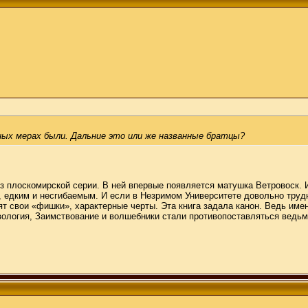
ных мерах были. Дальние это или же названные братцы?
из плоскомирской серии. В ней впервые появляется матушка Ветровоск. 
, едким и несгибаемым. И если в Незримом Университете довольно трудн
 свои «фишки», характерные черты. Эта книга задала канон. Ведь именн
овология, Заимствование и волшебники стали противопоставляться ведь