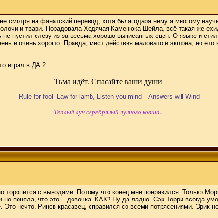
не смотря на фанатский перевод, хотя бьлагодаря нему я многому науч
 сволочи и твари. Порадовала Ходячая Каменюка Шейла, всё такая же ехи
не пустил слезу из-за весьма хорошо выписанных сцен. О языке и стиле 
очень и очень хорошо. Правда, мест действия маловато и экшона, но ето 
о играл в ДА 2.
Тьма идёт. Спасайте ваши души.
Rule for fool, Law for lamb, Listen you mind – Answers will Wind
Тёплый луч серебряный лунного ковша...
о торопится с выводами. Потому что конец мне понравился. Только Морко
и не поняла, что это... девочка. КАК? Ну да ладно. Сэр Терри всегда ум
. Это нечто. Ринсв красавец, справился со всеми потрясениями. Эрик нем