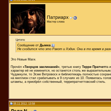
Патриарх
Мастер слова
Цитата:
Сообщение от
Дымка
Не сходится что это Ракот и Хэдин. Они в то время в раз
Это Новые Маги.
Прочёл
«Творцов заклинаний»
, третью книгу
Терри Пратчетт
а 
характер её не изменится, но останется столь же выразительным
Чудаккули, то Эсме Ветровоск и библиотекарь полностью сохранят
на миллион стал срабатывать в 9 случаях из 10. Появилась гол
штампы, а приобрёл собственный, террипратчеттовский стиль.
05.11.2012, 13:58
Леди N.