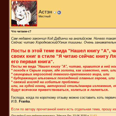
Астэн
Местный
Что читаем-с?
Сам недавно закончил Код ДаВинчи на английском. Ничего такая
Сейчас читаю Хородковский/Узник тишины. Очень занимательная 
Посты в этой теме вида "Нашел книгу "А", 
своих книг в стиле "Я читаю сейчас книгу Ля
его первая книга".
Посты же вида
"Нашел книгу "А", читаю, нравится в ней н
* похода к Серым горам, где золота, как известно, нет, ил
* свинцовых мерзостей темного-претемного мира, или
* будоражащих альковных похождений главных героев, или
* свежий взгляд на избитые проблемы
или, на худой конец, авторский стиль/манера изложения, 
будут всячески приветствоваться, холиться и лелеяться.
Господа, когда по короткому отзыву можно составить хоть перви
И.В.
Franka
.
Если по автору прочитанной книги есть отдельная тема, прошу и
Последний раз редактировалось Эдвина Лю; 22.06.2020 в
21:52
.