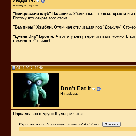
покинула здание
"Бойцовский клуб" Паланика.
Убедилась, что некоторые книги н
Потому что секрет того стоит.
"Вампиры" Хэмбли.
Отличная стилизация под "Дракулу" Стокера
"Джейн Эйр" Бронте.
А вот эту книгу перечитывать можно. В ко
горизонта. Отлично!
05.11.2012, 14:40
Don't Eat It
Нянавісьць
Параллельно с Бруно Шульцем читаю:
Скрытый текст
-
"Горы моря и гиганты" А.Дёблина
: