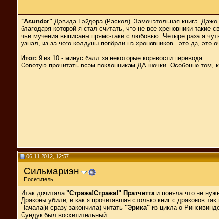
"Asunder"
Дэвида Гэйдера (Раскол). Замечательная книга. Даже 
благодаря которой я стал считать, что не все хреновники такие
чьи мучения выписаны прямо-таки с любовью. Четыре раза я чуть 
узнал, из-за чего колдуны попёрли на хреновников - это да, это 
Итог:
9 из 10 - минус балл за некоторые корявости перевода.
Советую прочитать всем поклонникам ДА-шечки. Особенно тем, кт
__________________
06.11.2012, 12:57
Сильмариэн
Посетитель
Итак дочитала
"Стража!Стража!" Пратчетта
и поняла что не нужн
Драконы убили, и как я прочитавшая столько книг о драконов так 
Начала(и сразу закончила) читать
"Эрика"
из цикла о Ринсивинде
Сундук был восхитительный.