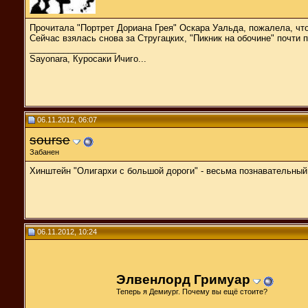
Прочитала "Портрет Дориана Грея" Оскара Уальда, пожалела, что
Сейчас взялась снова за Стругацких, "Пикник на обочине" почти 
__________________
Sayonara, Куросаки Ичиго...
06.11.2012, 06:07
sourse
Забанен
Хинштейн "Олигархи с большой дороги" - весьма познавательный
06.11.2012, 10:24
Элвенлорд Гримуар
Теперь я Демиург. Почему вы ещё стоите?