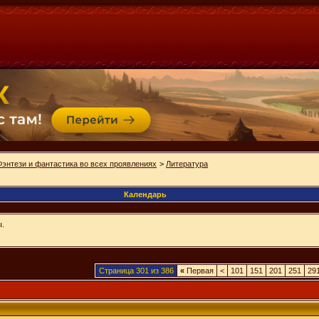
Фэнтези и фантастика во всех проявлениях
>
Литература
Календарь
ы.
Страница 301 из 386
«
Первая
<
101
151
201
251
29