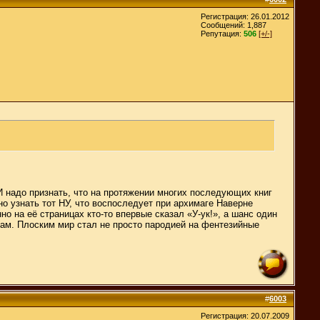
Регистрация: 26.01.2012
Сообщений: 1,887
Репутация:
506
[+/-]
И надо признать, что на протяжении многих последующих книг
о узнать тот НУ, что воспоследует при архимаге Наверне
о на её страницах кто-то впервые сказал «У-ук!», а шанс один
мам. Плоским мир стал не просто пародией на фентезийные
#
6003
Регистрация: 20.07.2009