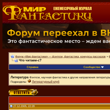
Форум «Мир фантастики» — фэнтези, фантастика, конкурсы рассказов
>
Что читаем-с?
Справка
Сообщество
Литература
Фэнтези, научная фантастика и другие направления литератур
Литературный клуб
Подразделы:
27.12.2005, 22:28