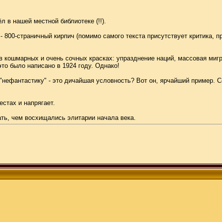
 в нашей местной библиотеке (!!).
 800-страничный кирпич (помимо самого текста присутствует критика, пр
кошмарных и очень сочных красках: упразднение наций, массовая мигр
это было написано в 1924 году. Однако!
 "нефантастику" - это дичайшая условность? Вот он, ярчайший пример. 
естах и напрягает.
ать, чем восхищались элитарии начала века.