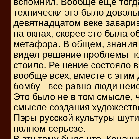
вспомнил. Вообще еще тогда
технически это было доволь
девятнадцатом веке завари
на окнах, скорее это была о
метафора. В общем, знания 
видел решение проблемы по-
стоило. Решение состояло в 
вообще всех, вместе с этим
бомбу - все равно люди неи
Это было не в том смысле, 
смысле создания художеств
Пэры русской культуры шути
полном серьезе.
В эту тему было что. Конечн