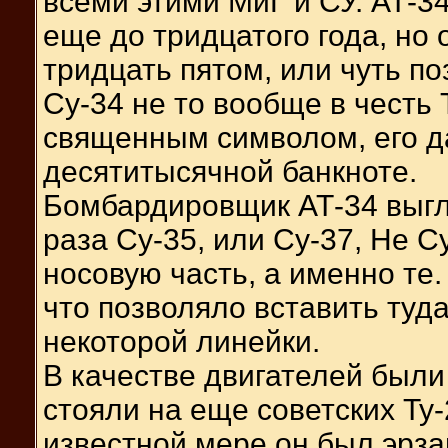
всеми этими МиГ и СУ. АТ-3
еще до тридцатого года, но
тридцать пятом, или чуть по
Су-34 не то вообще в честь 
священным символом, его д
десятитысячной банкноте.
Бомбардировщик АТ-34 выгл
раза Су-35, или Су-37, Не 
носовую часть, а именно те.
что позволяло вставить туд
некоторой линейки.
В качестве двигателей были
стояли на еще советских Ту-
известной мере он был эрза