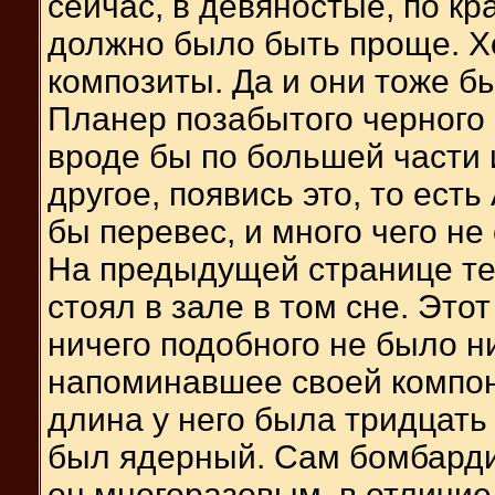
сейчас, в девяностые, по кр
должно было быть проще. Х
композиты. Да и они тоже б
Планер позабытого черного
вроде бы по большей части и
другое, появись это, то ест
бы перевес, и много чего не
На предыдущей странице те
стоял в зале в том сне. Это
ничего подобного не было ни
напоминавшее своей компон
длина у него была тридцать 
был ядерный. Сам бомбард
он многоразовым, в отличие 