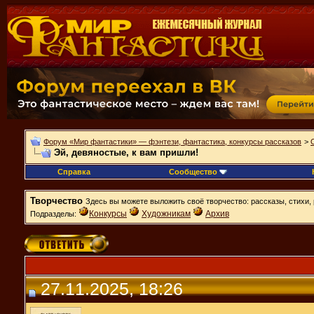
Форум «Мир фантастики» — фэнтези, фантастика, конкурсы рассказов
>
Эй, девяностые, к вам пришли!
Справка
Сообщество
Творчество
Здесь вы можете выложить своё творчество: рассказы, стихи, 
Конкурсы
Художникам
Архив
Подразделы:
27.11.2025, 18:26