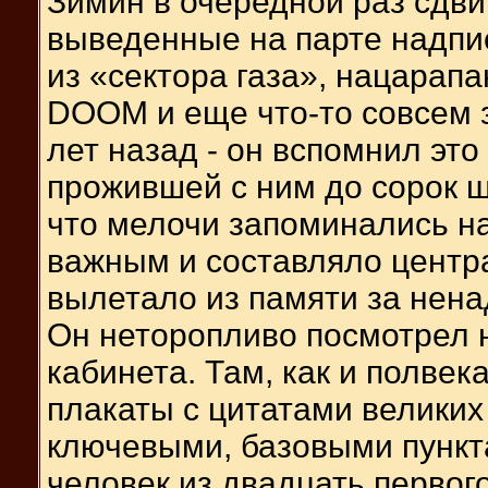
Зимин в очередной раз сдви
выведенные на парте надпи
из «сектора газа», нацарапа
DOOM и еще что-то совсем з
лет назад - он вспомнил эт
прожившей с ним до сорок ш
что мелочи запоминались на
важным и составляло центр
вылетало из памяти за нен
Он неторопливо посмотрел н
кабинета. Там, как и полвек
плакаты с цитатами великих
ключевыми, базовыми пункт
человек из двадцать первого