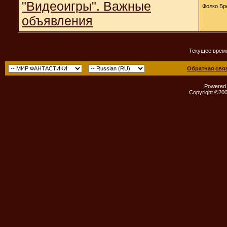
"Видеоигры". Важные
Фолко Бр
объявления
Текущее врем
Обратная свя
Powered b
Copyright ©2000