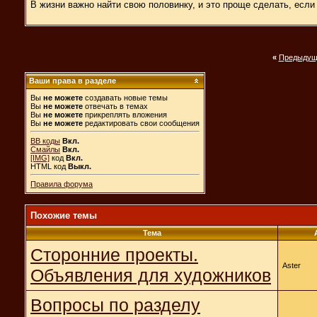
В жизни важно найти свою половинку, и это проще сделать, если
«
Предыдущ
Ваши права в разделе
Вы
не можете
создавать новые темы
Вы
не можете
отвечать в темах
Вы
не можете
прикреплять вложения
Вы
не можете
редактировать свои сообщения
BB коды
Вкл.
Смайлы
Вкл.
[IMG]
код
Вкл.
HTML код
Выкл.
Правила форума
Похожие темы
Тема
Сторонние проекты.
Aster
Объявления для художников
Вопросы по разделу