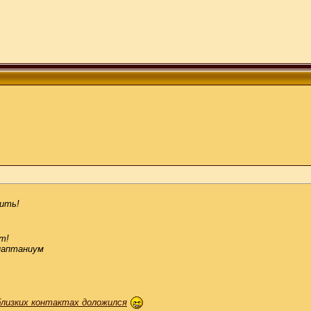
мить!
т!
наптаниум
близких контактах доложился