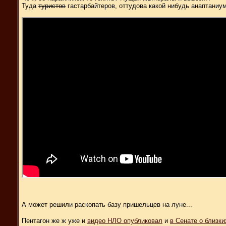
Туда
туристов
гастарбайтеров, оттудова какой нибудь анаптаниу
А может решили раскопать базу пришельцев на луне...
Пентагон же ж уже и
видео НЛО опубликовал
и
в Сенате о близк