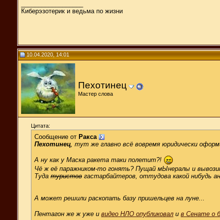
__________________
Киберэзотерик и ведьма по жизни
10.04.2020, 14:01
Пехотинец
Мастер слова
Цитата:
Сообщение от
Ракса
Пехотинец
, тут же главно всё вовремя юридически офор
А ну как у Маска ракета таки полетит?!
Чё ж её паражником-то гонять? Пущай мЫнералы и вывози
Туда
туристов
гастарбайтеров, оттудова какой нибудь а
А может решили раскопать базу пришельцев на луне...
Пентагон же ж уже и
видео НЛО опубликовал
и
в Сенате о 