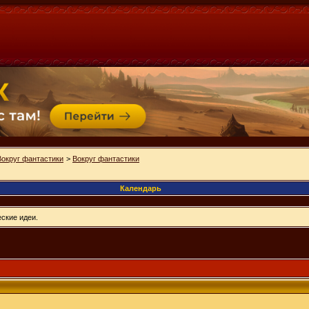
Вокруг фантастики
>
Вокруг фантастики
Календарь
ские идеи.