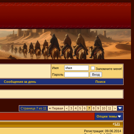
Имя
Запомните меня!
Пароль
Сообщения за день
Поиск
Страница 7 из 11
«
Первая
<
3
4
5
6
7
8
9
10
11
>
Опции темы
#
121
Регистрация: 09.06.2014