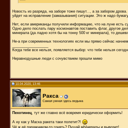
Новость из разряда, на заборе тоже пишут..., а за забором дрова.
уйдет на исправление (замазывания) ситуации. Это ж надо бумагу
Нет, если американцы получили информацию, что на луне есть суп
Одно дело послать пару космонавтов поставить флаг, другое дел
минерала (да ладно хотя бы на тонну 500 кг минерала), то деше
Не-а при современных технологиях если мы прямо сейчас начнем
__________________
Когда тебе все нельзя, появляется выбор: что тебе нельзя сегодн
Неравнодушные люди с сочувствием прошли мимо
10.04.2020, 13:46
Ракса
Самая умная здесь ведьма
Пехотинец
, тут же главно всё вовремя юридически оформить!
А ну как у Маска ракета таки полетит?!
Чё ж её паражником-то гонять? Пущай мЫнералы и вывозит!