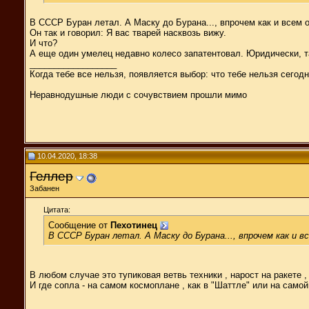
В СССР Буран летал. А Маску до Бурана..., впрочем как и всем
Он так и говорил: Я вас тварей насквозь вижу.
И что?
А еще один умелец недавно колесо запатентовал. Юридически, т
__________________
Когда тебе все нельзя, появляется выбор: что тебе нельзя сегодн
Неравнодушные люди с сочувствием прошли мимо
10.04.2020, 18:38
Геллер
Забанен
Цитата:
Сообщение от
Пехотинец
В СССР Буран летал. А Маску до Бурана..., впрочем как и 
В любом случае это тупиковая ветвь техники , нарост на ракете 
И где сопла - на самом космоплане , как в "Шаттле" или на самой