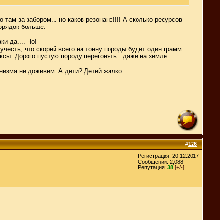
 там за забором... но каков резонанс!!!! А сколько ресурсов
порядок больше.
и да.... Но!
учесть, что скорей всего на тонну породы будет один грамм
ы. Дорого пустую породу перегонять.. даже на земле....
низма не доживем. А дети? Детей жалко.
#
126
Регистрация: 20.12.2017
Сообщений: 2,088
Репутация:
38
[+/-]