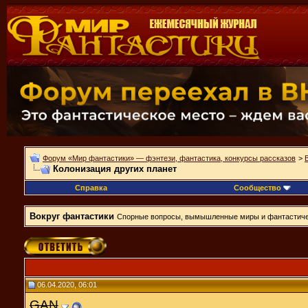
Форум «Мир фантастики» — фэнтези, фантастика, конкурсы рассказов
>
Колонизация других планет
Справка
Сообщество
Вокруг фантастики
Спорные вопросы, вымышленные миры и фантастиче
06.04.2020, 06:01
GAN