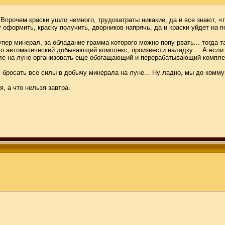
 Впрочем краски ушло немного, трудозатраты никакие, да и все знают, что
 оформить, краску получить, дворников напрячь, да и краски уйдет на 
ер минерал, за обладание грамма которого можно попу рвать... тогда так
о автоматический добывающий комплекс, произвести наладку.... А если 
вле на луне организовать еще обогащающий и перерабатывающий комплекс
 бросать все силы в добычу минерала на луне... Ну ладно, мы до комму
я, а что нельзя завтра.