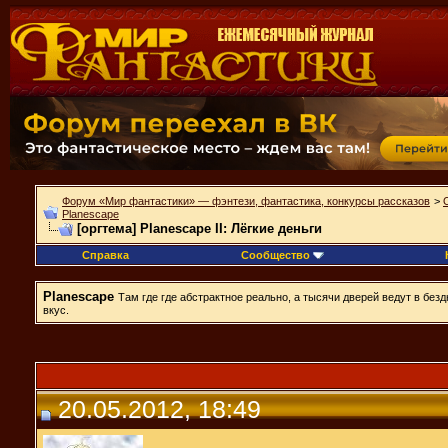
Форум «Мир фантастики» — фэнтези, фантастика, конкурсы рассказов
>
Planescape
[оргтема] Planescape II: Лёгкие деньги
Справка
Сообщество
Planescape
Там где где абстрактное реально, а тысячи дверей ведут в бе
вкус.
20.05.2012, 18:49