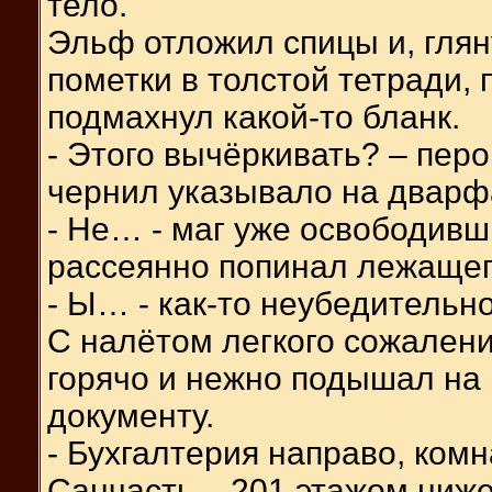
тело.
Эльф отложил спицы и, глян
пометки в толстой тетради,
подмахнул какой-то бланк.
- Этого вычёркивать? – перо
чернил указывало на дварф
- Не… - маг уже освободив
рассеянно попинал лежащего
- Ы… - как-то неубедительн
С налётом легкого сожалени
горячо и нежно подышал на 
документу.
- Бухгалтерия направо, комн
Санчасть – 201 этажом ниже