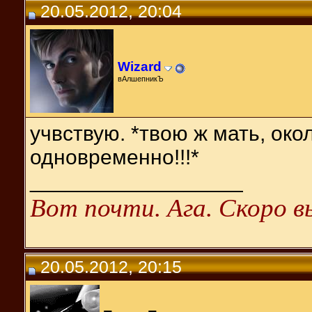
20.05.2012, 20:04
Wizard
вАлшепникЪ
учвствую. *твою ж мать, око
одновременно!!!*
__________________
Вот почти. Ага. Скоро вы
20.05.2012, 20:15