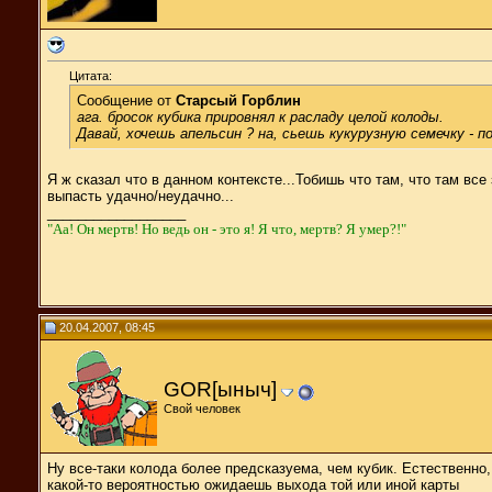
Цитата:
Сообщение от
Старсый Горблин
ага. бросок кубика прировнял к расладу целой колоды.
Давай, хочешь апельсин ? на, сьешь кукурузную семечку - п
Я ж сказал что в данном контексте...Тобишь что там, что там вс
выпасть удачно/неудачно...
__________________
"Aa! Он мертв! Но ведь он - это я! Я что, мертв? Я умер?!"
20.04.2007, 08:45
GOR[ыныч]
Свой человек
Ну все-таки колода более предсказуема, чем кубик. Естественно
какой-то вероятностью ожидаешь выхода той или иной карты