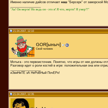
Именно наличие дайсов отличает
наш
"Берсерк" от заморской МоТ
__________________
"Aa! Он мертв! Но ведь он - это я! Я что, мертв? Я умер?!"
21.04.2007, 12:10
GOR[ыныч]
Свой человек
Мотыга - это первоисточник. Понятно, что игры от нее должны отл
Разговор идет о роли костей в игре: положительная она или отри
__________________
иЗвиНиТЕ зА НеРоВНый ПочЕРк!
21.04.2007, 12:35