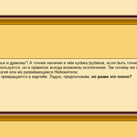
я и драконы"! А точнее наличие в нём кубика (кубиков, если быть точн
пользуется, но в правилах всегда возможны исключения. Так почему же н
ь Магия или же развивающиеся Небожители.
ку превращается в варгейм. Ладно, предположим,
но разве это плохо?