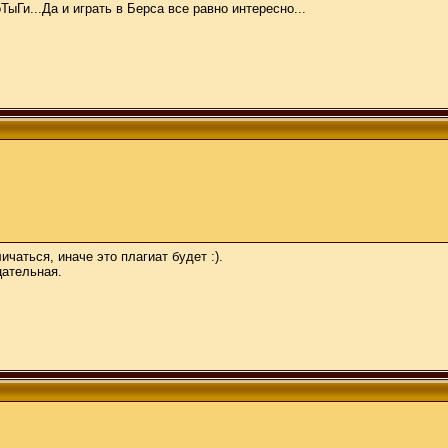
ыГи...Да и играть в Берса все равно интересно...
ичаться, иначе это плагиат будет :).
цательная.