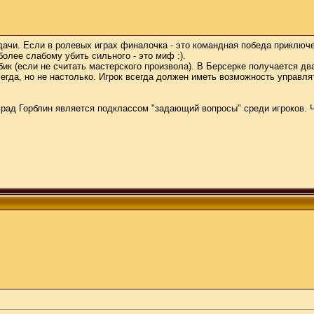
дачи. Если в ролевых играх финалочка - это командная победа приключенц
более слабому убить сильного - это миф :).
бик (если не считать мастерского произвола). В Берсерке получается дв
гда, но не настолько. Игрок всегда должен иметь возможность управля
амрад Горблин является подклассом "задающий вопросы" среди игроков. 