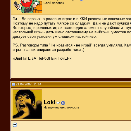
Свой человек
Гм... Во-первых, в ролевых играх и в ККИ различные конечные за
Поэтому не надо путать мягкое со сладким. Да и не дают кубики 
Во-вторых, в ролевых играх всего один элемент случайности - ку
настольной игры - дать шанс отстающему на выйгрыш уместен все
диктует свои условия уж слишком настойчиво.
PS. Разговоры типа "Не нравится - не играй" всегда умиляли. К
игры - на них опираются разработчики :)
__________________
иЗвиНиТЕ зА НеРоВНый ПочЕРк!
21.04.2007, 11:14
LokI
Историческая личность