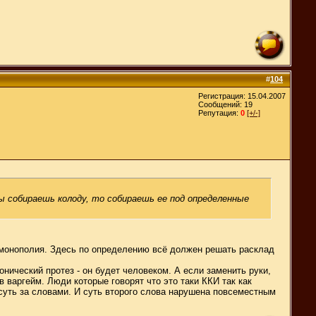
#
104
Регистрация: 15.04.2007
Сообщений: 19
Репутация:
0
[+/-]
ты собираешь колоду, то собираешь ее под определенные
е монополия. Здесь по определению всё должен решать расклад
нический протез - он будет человеком. А если заменить руки,
 в варгейм. Люди которые говорят что это таки ККИ так как
о суть за словами. И суть второго слова нарушена повсеместным