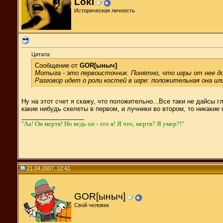
LokI
Историческая личность
Цитата:
Сообщение от
GOR[ыныч]
Мотыга - это первоисточник. Понятно, что игры от нее до
Разговор идет о роли костей в игре: положительная она и
Ну на этот счет я скажу, что положительно...Все таки не дайсы г
какие нибудь скелеты в первом, и лучники во втором, то никакие
__________________
"Aa! Он мертв! Но ведь он - это я! Я что, мертв? Я умер?!"
21.04.2007, 12:41
GOR[ыныч]
Свой человек