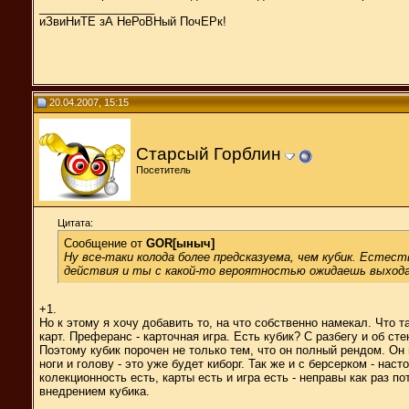
__________________
иЗвиНиТЕ зА НеРоВНый ПочЕРк!
20.04.2007, 15:15
Старсый Горблин
Посетитель
Цитата:
Сообщение от
GOR[ыныч]
Ну все-таки колода более предсказуема, чем кубик. Естест
действия и ты с какой-то вероятностью ожидаешь выхода
+1.
Но к этому я хочу добавить то, на что собственно намекал. Что
карт. Преферанс - карточная игра. Есть кубик? С разбегу и об сте
Поэтому кубик порочен не только тем, что он полный рендом. Он 
ноги и голову - это уже будет киборг. Так же и с берсерком - на
колекционность есть, карты есть и игра есть - неправы как раз п
внедрением кубика.