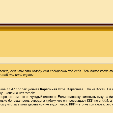
венно, если ты это колоду сам собираешь под себя. Тем более когда 
 той или иной карты
 такое ККИ? Коллекционная
Карточная
Игра. Карточная. Это не Кости. Н
ну - конечно нет :smeh:
порочен тем что он чуждый элемент. Если человеку заменить руку на био
столько большая роль отведена кубику что он превращает ККИ не в ККИ, а
отому что за этими деревьями не видят леса. ККИ - это не три слова. эт