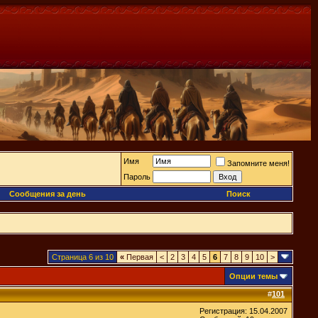
Имя
Запомните меня!
Пароль
Сообщения за день
Поиск
Страница 6 из 10
«
Первая
<
2
3
4
5
6
7
8
9
10
>
Опции темы
#
101
Регистрация: 15.04.2007