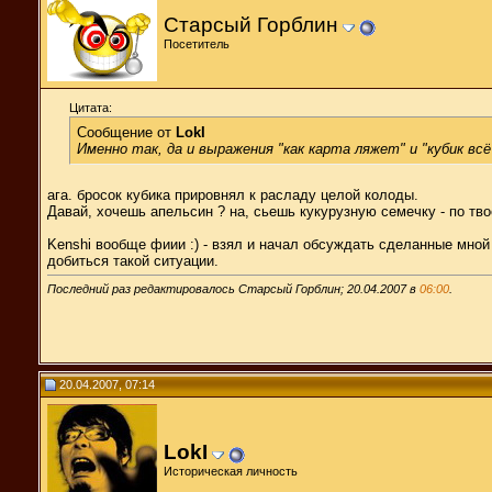
Старсый Горблин
Посетитель
Цитата:
Сообщение от
LokI
Именно так, да и выражения "как карта ляжет" и "кубик вс
ага. бросок кубика прировнял к расладу целой колоды.
Давай, хочешь апельсин ? на, сьешь кукурузную семечку - по твое
Kenshi вообще фиии :) - взял и начал обсуждать сделанные мно
добиться такой ситуации.
Последний раз редактировалось Старсый Горблин; 20.04.2007 в
06:00
.
20.04.2007, 07:14
LokI
Историческая личность