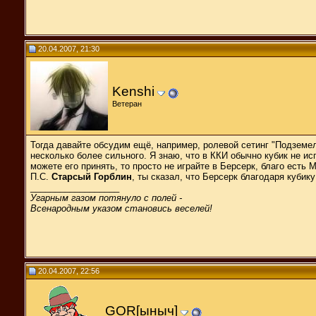
20.04.2007, 21:30
Kenshi
Ветеран
Тогда давайте обсудим ещё, например, ролевой сетинг "Подземель
несколько более сильного. Я знаю, что в ККИ обычно кубик не ис
можете его принять, то просто не играйте в Берсерк, благо ест
П.С.
Старсый Горблин
, ты сказал, что Берсерк благодаря куби
__________________
Угарным газом потянуло с полей -
Всенародным указом становись веселей!
20.04.2007, 22:56
GOR[ыныч]