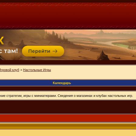
Игровой клуб
>
Настольные Игры
Календарь
ие стратегии, игры с миниатюрами. Сведения о магазинах и клубах настольных игр.