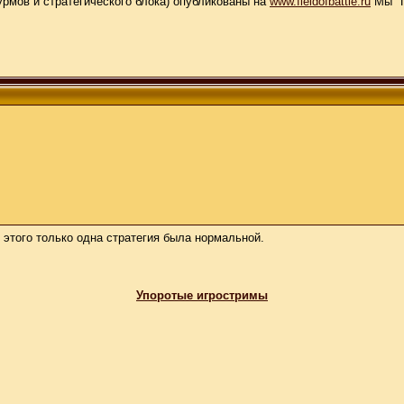
урмов и стратегического блока) опубликованы на
www.fieldofbattle.ru
Мы "П
 этого только одна стратегия была нормальной.
Упоротые игростримы