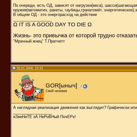
По очереди, есть ОД, зависят от нагрузки(веса), шасси(шагающая
оружия(автоматич, ракеты, гаубицы,гранатомёт, энергетическое),
В общем ОД - это энергорасход на действие
__________________
Ω IT IS A GOOD DAY TO DIE Ω
Жизнь- это привычка от которой трудно отказат
"Мрачный жнец" Т.Пратчетт
30.01.2006, 15:31
GOR[ыныч]
Свой человек
А наглядная реализация движения как выглядит? Графически или 
__________________
иЗвиНиТЕ зА НеРоВНый ПочЕРк!