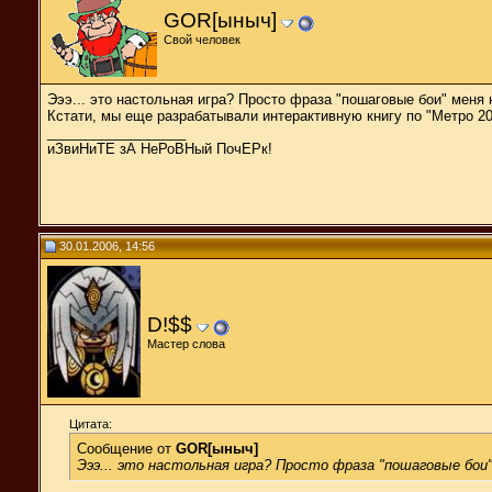
GOR[ыныч]
Свой человек
Эээ... это настольная игра? Просто фраза "пошаговые бои" меня 
Кстати, мы еще разрабатывали интерактивную книгу по "Метро 2
__________________
иЗвиНиТЕ зА НеРоВНый ПочЕРк!
30.01.2006, 14:56
D!$$
Мастер слова
Цитата:
Сообщение от
GOR[ыныч]
Эээ... это настольная игра? Просто фраза "пошаговые бои"