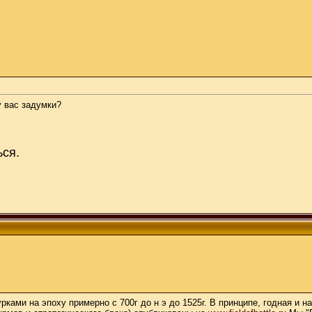
у вас задумки?
ься.
ками на эпоху примерно с 700г до н э до 1525г. В принципе, годная и н