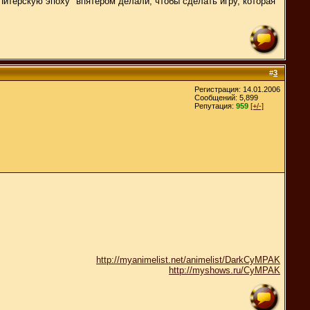
итерскую эпоху" впятером делали, чтобы сделать игру, которая
#
3
Регистрация: 14.01.2006
Сообщений: 5,899
Репутация:
959
[+/-]
http://myanimelist.net/animelist/DarkCyMPAK
http://myshows.ru/CyMPAK