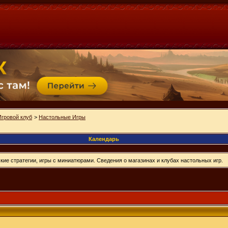
Игровой клуб
>
Настольные Игры
Календарь
ие стратегии, игры с миниатюрами. Сведения о магазинах и клубах настольных игр.