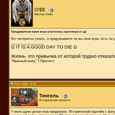
D!$$
Мастер слова
Придуманные вами игры (настолки, карточные и т.д)
Вот интересно узнать, а придумываете ли вы свои игры, есть ли 
__________________
Ω IT IS A GOOD DAY TO DIE Ω
Жизнь- это привычка от которой трудно отказат
"Мрачный жнец" Т.Пратчетт
29.01.2006, 10:25
Тенгель
Историческая личность
У меня даже целая игра придумана. Исторический варгейм с фигур