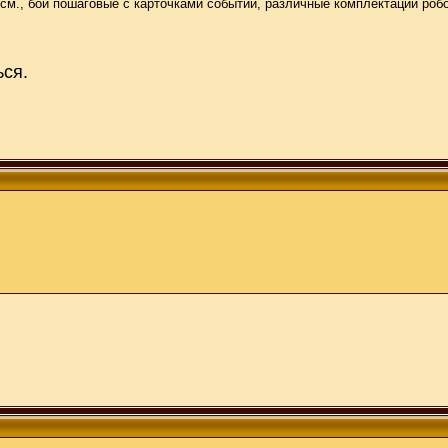
 см., бои пошаговые с карточками событий, различные комплектации робо
ься.