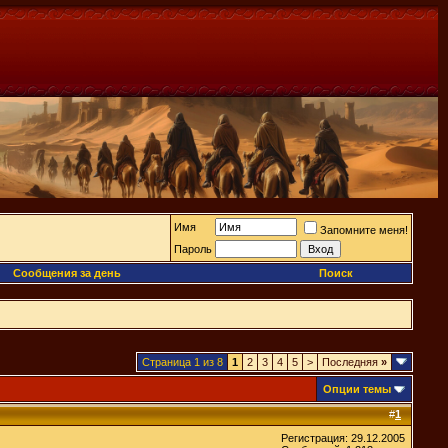
Имя
Запомните меня!
Пароль
Сообщения за день
Поиск
Страница 1 из 8
1
2
3
4
5
>
Последняя
»
Опции темы
#
1
Регистрация: 29.12.2005