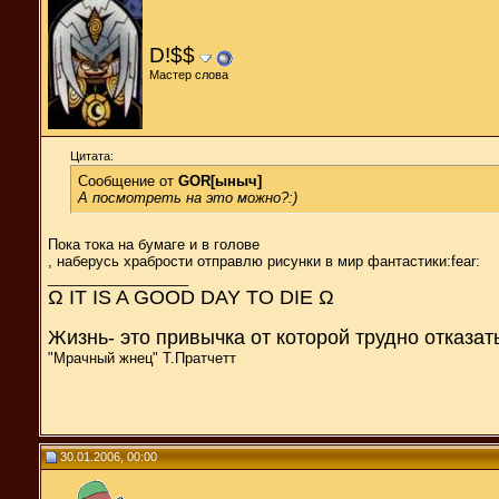
D!$$
Мастер слова
Цитата:
Сообщение от
GOR[ыныч]
А посмотреть на это можно?:)
Пока тока на бумаге и в голове
, наберусь храбрости отправлю рисунки в мир фантастики:fear:
__________________
Ω IT IS A GOOD DAY TO DIE Ω
Жизнь- это привычка от которой трудно отказат
"Мрачный жнец" Т.Пратчетт
30.01.2006, 00:00