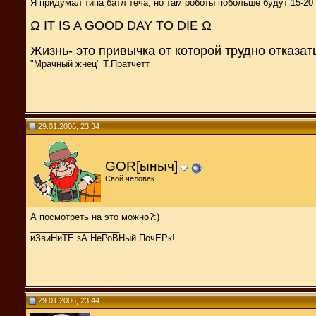
Я придумал типа батл теча, но там роботы побольше будут 15-20
__________________
Ω IT IS A GOOD DAY TO DIE Ω
Жизнь- это привычка от которой трудно отказат
"Мрачный жнец" Т.Пратчетт
29.01.2006, 23:34
GOR[ыныч]
Свой человек
А посмотреть на это можно?:)
__________________
иЗвиНиТЕ зА НеРоВНый ПочЕРк!
29.01.2006, 23:44