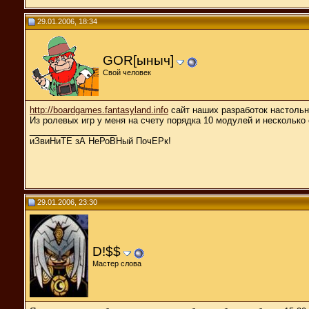
29.01.2006, 18:34
GOR[ыныч]
Свой человек
http://boardgames.fantasyland.info
сайт наших разработок настольн
Из ролевых игр у меня на счету порядка 10 модулей и несколько 
__________________
иЗвиНиТЕ зА НеРоВНый ПочЕРк!
29.01.2006, 23:30
D!$$
Мастер слова