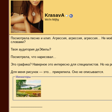
KrasavA
Wо'In M@g
Посмотрела песню и клип. Агрессия, агрессия, агрессия... Не мо
словами?
Твоя аудитория деЭбилы?
Посмотрела, что нарисовал...
Это графика? Наверное это интересно для специалистов. Но на р
Для меня рисунок — это... прикрепила. Оно не описывается.
Миниатюры
__________________