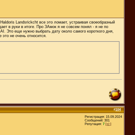
Haldoris Landsrickcht все это ломает, устраивая своеобразный
ет в руки в итоге. Про ЗАмок я не совсем понял - я не по
 AI. Это еще нужно выбрать дату около самого короткого дня,
е это не очень относится.
#
104
Регистрация: 15.09.2024
Сообщений: 301
Репутация:
7
[+/-]