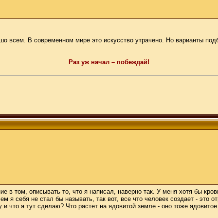
шо всем. В современном мире это искусство утрачено. Но варианты под
Раз уж начал – побеждай!
ние в том, описывать то, что я написал, наверно так. У меня хотя бы кр
м я себя не стал бы называть, так вот, все что человек создает - это 
 и что я тут сделаю? Что растет на ядовитой земле - оно тоже ядовитое