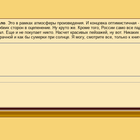
ило
. Это в рамках атмосферы произведения. И концовка оптимистичная - 
их сторон в оцепенение. Ну круто же. Кроме того, России само все пада
л. Еще и не покупает никто. Насчет красивых пейзажей, ну вот. Никаких
чной и как бы сумерки при солнце. Я могу, смотрите все, только к книг