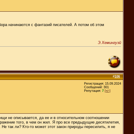
бора начинаются с фантазий писателей. А потом об этом
Э.Хемингуэй
#
106
Регистрация: 15.09.2024
Сообщений: 301
Репутация:
7
[+/-]
овищи не описывается, да ее и в относительном соотношении
отражение того, в чем он жил. Я про все предыдущие десятилетия,
. Не так ли? Кто-то может этот закон природы пересилить, я не