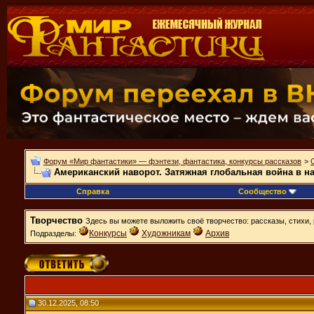
Форум «Мир фантастики» — фэнтези, фантастика, конкурсы рассказов
>
Американский наворот. Затяжная глобальная война в на
Справка
Сообщество
Творчество
Здесь вы можете выложить своё творчество: рассказы, стихи, 
Конкурсы
Художникам
Архив
Подразделы:
30.12.2025, 08:50