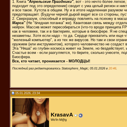
1. Книга
"Апрельские Праздники"
, вот - это нечто более легк
подходит под это определение) сводит с ума целый регион и ник
и все такое. Хутспа в общем. Ну и в итоге наделенная разумом ч
предотвращает. (Будучи черной дырой видит все со стороны, пуст
2. Сверхразум, способный и вправду повлиять на психику в масш
Марса"
(Не "бледная поганка" же). Квантовая связь между отде
нейрон. Массив может пересобираться (что-то вроде принципа FP
как в человеке, так и в бактериях, которые в биосфере. Я не с
незаметны. Хотя если надо - то да. Сердце прихватить или еще 
"железный компьютер", а из тех же вирусов. Но там и свои огр
оружием (или инструментом), которого человечество не создаст в
Эта "Няша" из глубин космоса живет на Земле, но бездействует, и
Счастье всем - если разгуляется, то берите, сколько унесете, по
Биосфера.
Все, кто читает, проникается - МОЛОДЦЫ!
Последний раз редактировалось Statosphere_Magic; 05.01.2026 в
20:46
.
05.01.2026, 23:34
KrasavA
Wо'In M@g