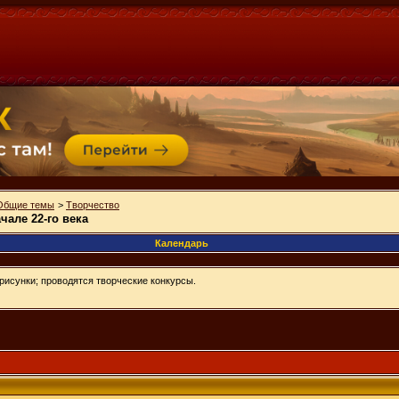
Общие темы
>
Творчество
чале 22-го века
Календарь
рисунки; проводятся творческие конкурсы.