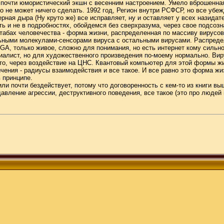
ое, почти юмористический экшн с весенним настроением. Умело вброшенн
то не может ничего сделать. 1992 год, Регион внутри РСФСР, но все убе
ерная дыра (Ну круто же) все исправляет, ну и оставляет у всех назида
ь и не в подробностях, обойдемся без сверхразума, через свое подсозн
табах человечества - форма жизни, распределенная по массиву вирусов.
льными молекулами-сенсорами вируса с остальными вирусами. Распредел
GA, только живое, сложно для понимания, но есть интернет кому сильно 
пециалист, но для художественного произведения по-моему нормально. В
что, через воздействие на ЦНС. Квантовый компьютер для этой формы жиз
аничения - радиусы взаимодействия и все такое. И все равно это форма
 принципе.
ли почти бездействует, потому что договоренность с кем-то из книги выш
давление агрессии, деструктивного поведения, все такое (это про людей 