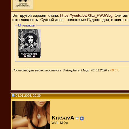
Вот другой вариант клипа.
https://youtu.be/XtEi_PW3W5g
. Считай
это глава есть. Судный день - положение Судного дня, в книге 
Миниатюры
Последний раз редактировалось Statosphere_Magic; 01.01.2026 в
09:37
.
04.01.2026, 20:39
KrasavA
Wо'In M@g