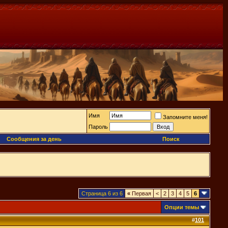
Имя
Запомните меня!
Пароль
Сообщения за день
Поиск
Страница 6 из 6
«
Первая
<
2
3
4
5
6
Опции темы
#
101