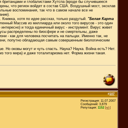
ая британцами и глобалистами Хутспа (вроде бы случившееся
ждены, что регион войдет в состав США. Воздушный мост, эксклав
тельные воспоминания, так что в самом начале все не
ание).
 Книжка, хотя по идее рассказ, только раздутый.
"Белая Карта
енный Массив из миллиарда или около того вирусов - это один
интересно) и тогда единичный вирус - инструмент. Вирус живет
ирусы распределены по биосфере и не смертельны, даже
ни - как для человека посчитать на пальцах. Именно так, не
 жизни, попутно обладающая самым совершенным биологическим
е. Но оковы могут и чуть спасть. Наука? Наука. Война есть? Нет.
из того мира) и даже тоталитаризма нет. Форма жизни такая.
#
107
Регистрация: 11.07.2007
Сообщений: 3,879
Репутация:
1152
[+/-]