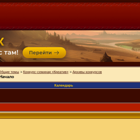
Общие темы
>
Конкурс-семинар «Креатив»
>
Архивы конкурсов
 Начало
Календарь