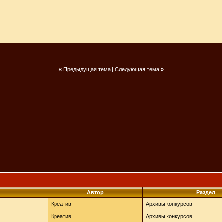
«
Предыдущая тема
|
Следующая тема
»
Автор
Раздел
Креатив
Архивы конкурсов
Креатив
Архивы конкурсов