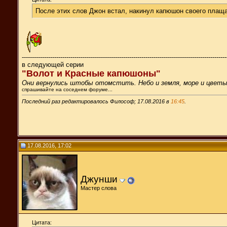
После этих слов Джон встал, накинул капюшон своего плаща
-----------------------------------------------------------------------------------------------------
в следующей серии
"Волот и Красные капюшоны"
Они вернулись штобы отомстить. Небо и земля, море и цвет
спрашивайте на соседнем форуме...
Последний раз редактировалось Философ; 17.08.2016 в
16:45
.
17.08.2016, 17:02
Джунши
Мастер слова
Цитата: