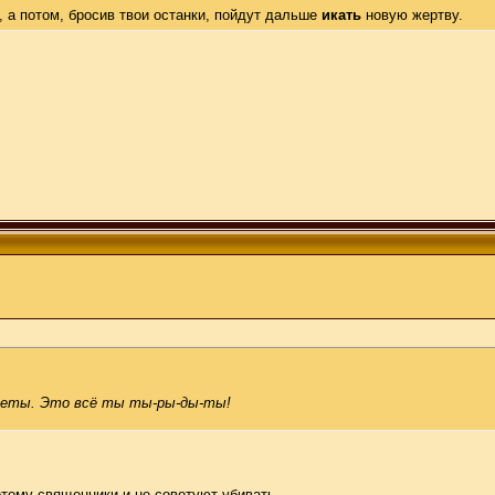
, а потом, бросив твои останки, пойдут дальше
икать
новую жертву.
цветы. Это всё ты ты-ры-ды-ты!
отому священники и не советуют убивать.