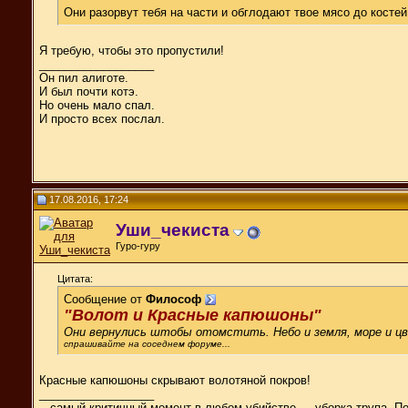
Они разорвут тебя на части и обглодают твое мясо до костей
Я требую, чтобы это пропустили!
__________________
Он пил алиготе.
И был почти котэ.
Но очень мало спал.
И просто всех послал.
17.08.2016, 17:24
Уши_чекиста
Гуро-гуру
Цитата:
Сообщение от
Философ
"Волот и Красные капюшоны"
Они вернулись штобы отомстить. Небо и земля, море и 
спрашивайте на соседнем форуме...
Красные капюшоны скрывают волотяной покров!
__________________
...самый критичный момент в любом убийстве — уборка трупа. П