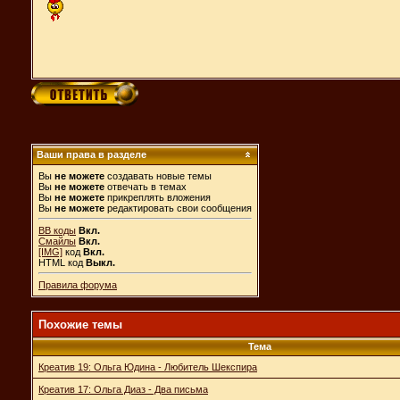
Ваши права в разделе
Вы
не можете
создавать новые темы
Вы
не можете
отвечать в темах
Вы
не можете
прикреплять вложения
Вы
не можете
редактировать свои сообщения
BB коды
Вкл.
Смайлы
Вкл.
[IMG]
код
Вкл.
HTML код
Выкл.
Правила форума
Похожие темы
Тема
Креатив 19: Ольга Юдина - Любитель Шекспира
Креатив 17: Ольга Диаз - Два письма