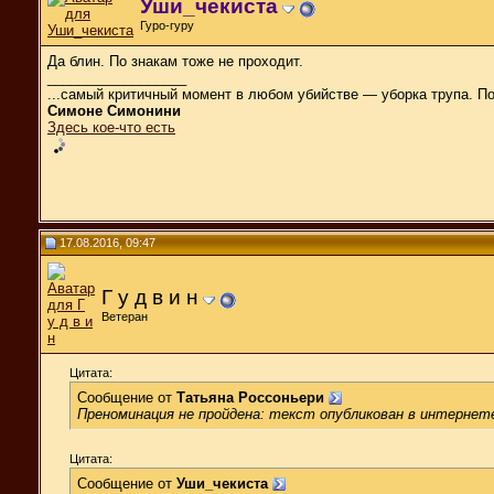
Уши_чекиста
Гуро-гуру
Да блин. По знакам тоже не проходит.
__________________
...самый критичный момент в любом убийстве — уборка трупа. П
Симоне Симонини
Здесь кое-что есть
17.08.2016, 09:47
Г у д в и н
Ветеран
Цитата:
Сообщение от
Татьяна Россоньери
Преноминация не пройдена: текст опубликован в интернет
Цитата:
Сообщение от
Уши_чекиста