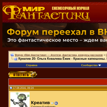
Форум «Мир фантастики» — фэнтези, фантастика, конкурсы рассказов
>
Креатив 20: Ольга Ковалева Ёжик - Красные капюшоны.
Справка
Сообщество
17.08.2016, 09:24
Креатив
Скромный роботряс