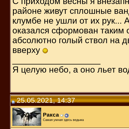
С приходом весны я внезапн
районе живут сплошные ван
клумбе не ушли от их рук...
оказался сформован таким 
абсолютно голый ствол на д
вверху
__________________
Я целую небо, а оно льет во
25.05.2021, 14:37
Ракса
Самая умная здесь ведьма