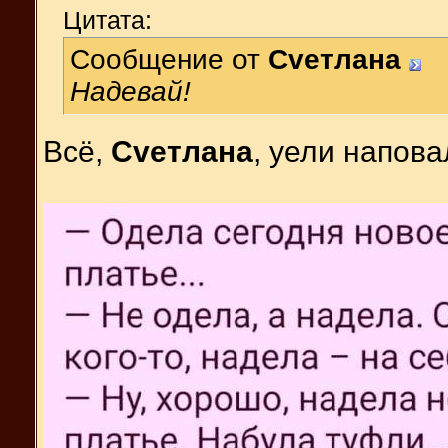
Цитата:
Сообщение от
Cveтлана
Надевай!
Всё,
Cveтлана
, уели напова