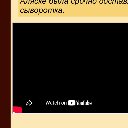
Аляске была срочно доста
сыворотка.