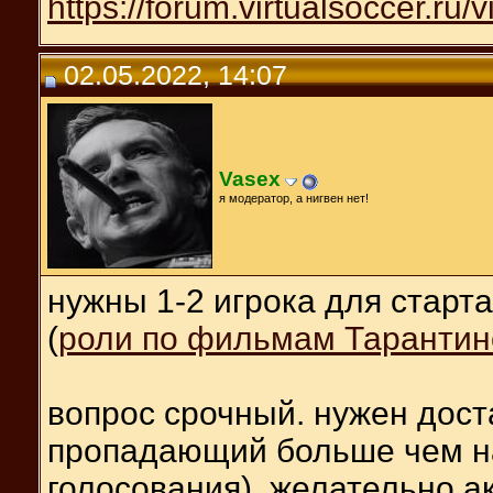
https://forum.virtualsoccer.ru
02.05.2022, 14:07
Vasex
я модератор, а нигвен нет!
нужны 1-2 игрока для старт
(
роли по фильмам Тарантин
вопрос срочный. нужен дост
пропадающий больше чем на
голосования), желательно а