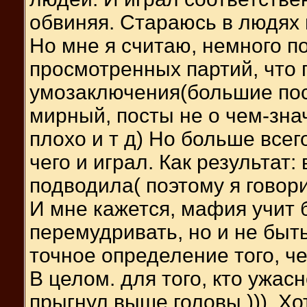
обвиняя. Стараюсь в людях 
Но мне я считаю, немного по
просмотренных партий, что
умозаключения(большие пост
мирный, посты не о чем-зна
плохо и т д) Но больше всег
чего и играл. Как результат
подводила( поэтому я говор
И мне кажется, мафия учит 
перемудривать, но и не быт
точное определение того, ч
В целом. для того, кто ужас
прыгнул выше головы.))). Хо