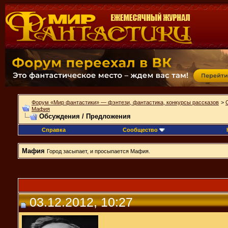
Форум «Мир фантастики» — фэнтези, фантастика, конкурсы рассказов
>
Мафия
Обсуждения / Предложения
Справка
Сообщество
Мафия
Город засыпает, и просыпается Мафия.
03.12.2012, 10:27