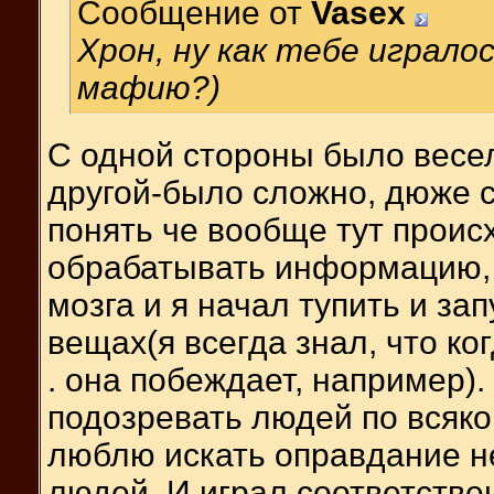
Сообщение от
Vasex
Хрон, ну как тебе играло
мафию?)
С одной стороны было весел
другой-было сложно, дюже 
понять че вообще тут происх
обрабатывать информацию, 
мозга и я начал тупить и з
вещах(я всегда знал, что к
. она побеждает, например).
подозревать людей по всякой
люблю искать оправдание н
людей. И играл соответств