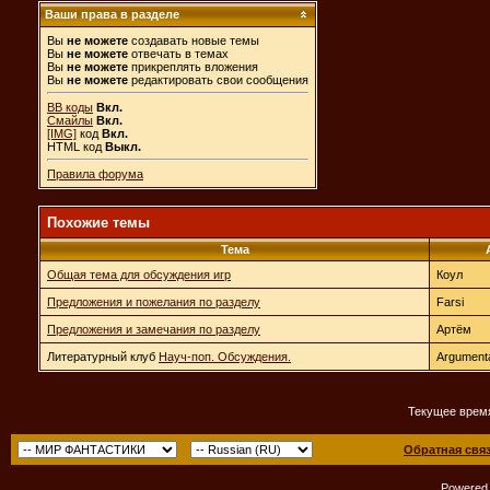
Ваши права в разделе
Вы
не можете
создавать новые темы
Вы
не можете
отвечать в темах
Вы
не можете
прикреплять вложения
Вы
не можете
редактировать свои сообщения
BB коды
Вкл.
Смайлы
Вкл.
[IMG]
код
Вкл.
HTML код
Выкл.
Правила форума
Похожие темы
Тема
Общая тема для обсуждения игр
Коул
Предложения и пожелания по разделу
Farsi
Предложения и замечания по разделу
Артём
Литературный клуб
Науч-поп. Обсуждения.
Argument
Текущее врем
Обратная свя
Powered b