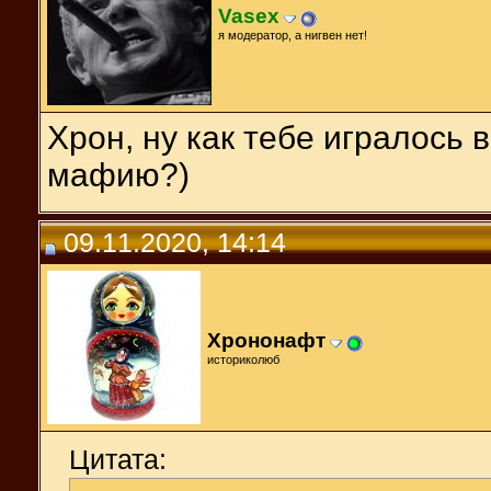
Vasex
я модератор, а нигвен нет!
Хрон, ну как тебе игралось
мафию?)
09.11.2020, 14:14
Хрононафт
историколюб
Цитата: