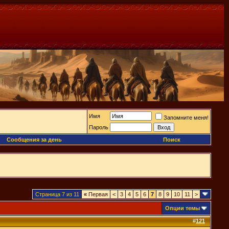
Имя
Запомните меня!
Пароль
Сообщения за день
Поиск
Страница 7 из 11
«
Первая
<
3
4
5
6
7
8
9
10
11
>
Опции темы
#
121