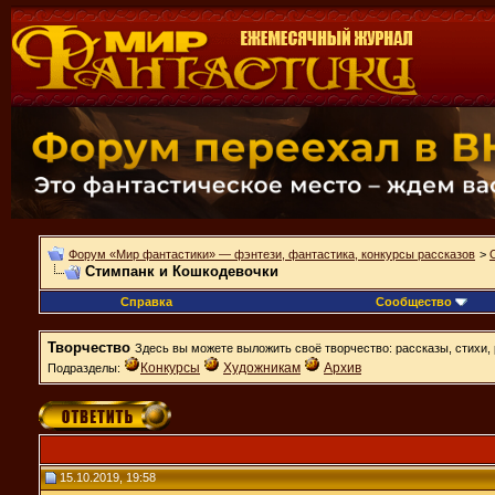
Форум «Мир фантастики» — фэнтези, фантастика, конкурсы рассказов
>
Стимпанк и Кошкодевочки
Справка
Сообщество
Творчество
Здесь вы можете выложить своё творчество: рассказы, стихи, 
Конкурсы
Художникам
Архив
Подразделы:
15.10.2019, 19:58