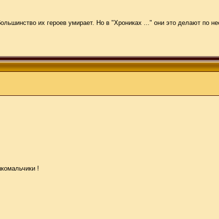
льшинство их героев умирает. Но в "Хрониках ..." они это делают по не
шкомальчики !