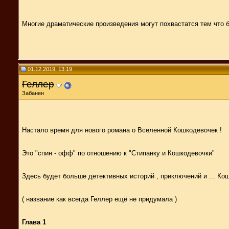
Многие драматические произведения могут похвастатся тем что бо
01.12.2019, 13:19
Геллер
Забанен
Настало время для нового романа о Вселенной Кошкодевочек !
Это "спин - офф" по отношению к "Стипанку и Кошкодевочки"
Здесь будет больше детективных историй , приключений и ... Ко
( название как всегда Геллер ещё не придумала )
Глава 1