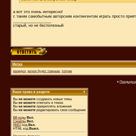
а вот это очень интересно!
с таким самобытным авторским контингентом играть просто прият
__________________
старый, но не бесполезный
Метки
валидол
,
вечер будет томным
,
топчик
«
Предыдущ
Ваши права в разделе
Вы
не можете
создавать новые темы
Вы
не можете
отвечать в темах
Вы
не можете
прикреплять вложения
Вы
не можете
редактировать свои сообщения
BB коды
Вкл.
Смайлы
Вкл.
[IMG]
код
Вкл.
HTML код
Выкл.
Правила форума