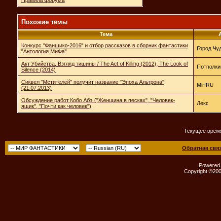
Похожие темы
Тема
Конкурс "Фаншико-2016" и отбор рассказов в сборник фантастики
Город Чу
"Антология МиФа"
Акт Убийства, Взгляд тишины / The Act of Killing (2012), The Look of
Потполки
Silence (2014)
Сиквел "Мстителей" получит название "Эпоха Альтрона"
MirfRU
(21.07.2013)
Обсуждение работ Кобо Абэ ("Женщина в песках", "Человек-
Лекс
ящик", "Почти как человек")
Текущее врем
Обратная свя
Powered b
Copyright ©2000