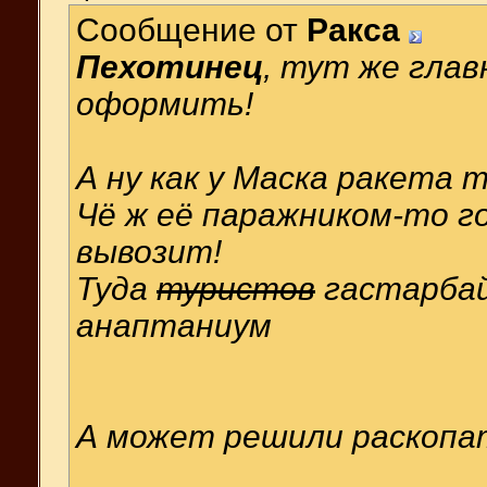
Сообщение от
Ракса
Пехотинец
, тут же глав
оформить!
А ну как у Маска ракета
Чё ж её паражником-то 
вывозит!
Туда
туристов
гастарбай
анаптаниум
А может решили раскопать