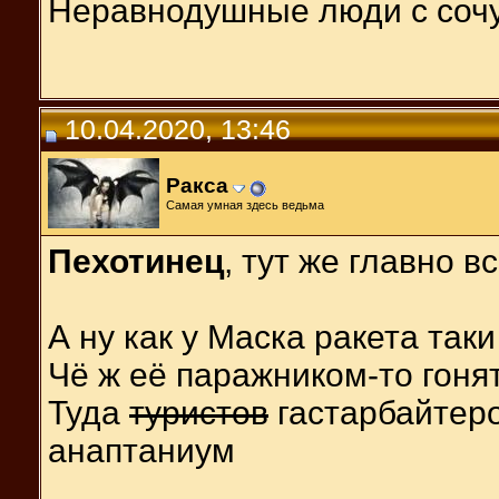
Неравнодушные люди с соч
10.04.2020, 13:46
Ракса
Самая умная здесь ведьма
Пехотинец
, тут же главно 
А ну как у Маска ракета так
Чё ж её паражником-то гон
Туда
туристов
гастарбайтеро
анаптаниум