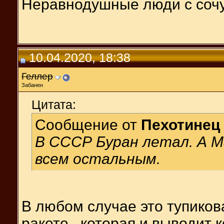
Неравнодушные люди с соч
10.04.2020, 18:38
Геллер
Забанен
Цитата:
Сообщение от
Пехотинец
В СССР Буран летал. А Мас
всем остальным.
В любом случае это тупикова
ракете , которая и выводит 