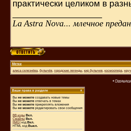
практически целиком в разн
__________________
La Astra Nova... млечное предан
Метки
алиса селезнёва
,
булычёв
,
городские легенды
,
кир булычев
,
космоопера
,
науч
«
Предыдущ
Ваши права в разделе
Вы
не можете
создавать новые темы
Вы
не можете
отвечать в темах
Вы
не можете
прикреплять вложения
Вы
не можете
редактировать свои сообщения
BB коды
Вкл.
Смайлы
Вкл.
[IMG]
код
Вкл.
HTML код
Выкл.