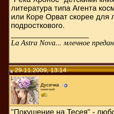
литература типа Агента кос
или Коре Орват скорее для 
подросткового.
__________________
La Astra Nova... млечное предан
29.11.2009, 13:14
Дусичка
sweet-tooth
"Покушение на Тесея" - люб