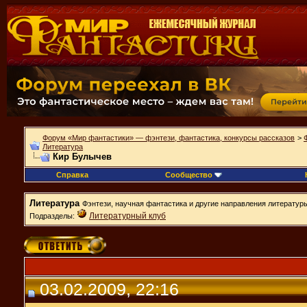
Форум «Мир фантастики» — фэнтези, фантастика, конкурсы рассказов
>
Литература
Кир Булычев
Справка
Сообщество
Литература
Фэнтези, научная фантастика и другие направления литератур
Литературный клуб
Подразделы:
03.02.2009, 22:16