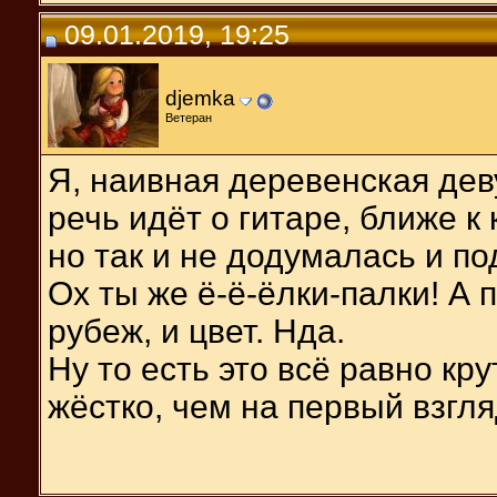
09.01.2019, 19:25
djemka
Ветеран
Я, наивная деревенская дев
речь идёт о гитаре, ближе к
но так и не додумалась и по
Ох ты же ё-ё-ёлки-палки! А п
рубеж, и цвет. Нда.
Ну то есть это всё равно кр
жёстко, чем на первый взгля