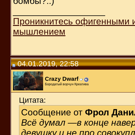
бомбы?..)
__________________
Проникнитесь офигенными 
мышлением
04.01.2019, 22:58
Crazy Dwarf
Бородатый ворчун Креатива
Цитата:
Сообщение от
Фрол Дани
Всё думал —в конце наве
девушку и не про совоку