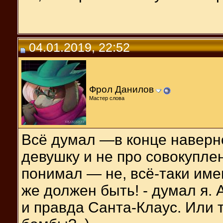
04.01.2019, 22:52
Фрол Данилов
Мастер слова
Всё думал —в конце наверно
девушку и не про совокупл
понимал — не, всё-таки име
же должен быть! - думал я. А
и правда Санта-Клаус. Или