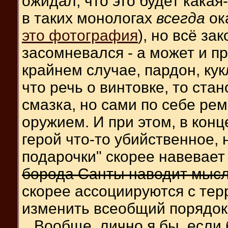
ожидал, что это будет какая
в таких монологах
всегда
ок
это фотография
), но всё за
засомневался - а может и п
крайнем случае, пардон, кукл
что речь о винтовке, то ста
смазка, но сами по себе ре
оружием. И при этом, в конц
герой что-то убийственное,
подарочки" скорее навевае
борода Санты наводит мысл
скорее ассоциируются с тер
изменить всеобщий порядок,
...Вообще, лично я бы, если