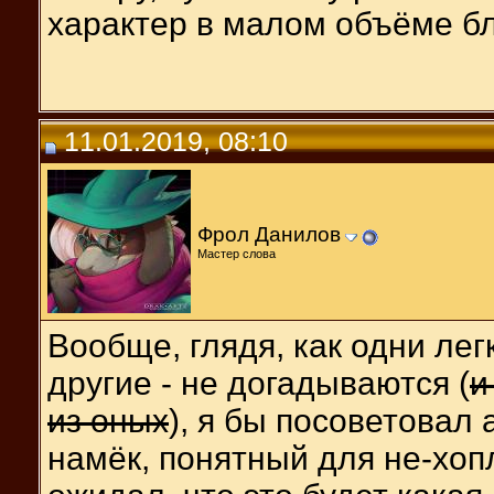
характер в малом объёме б
11.01.2019, 08:10
Фрол Данилов
Мастер слова
Вообще, глядя, как одни лег
другие - не догадываются (
и
из оных
), я бы посоветовал 
намёк, понятный для не-хоп