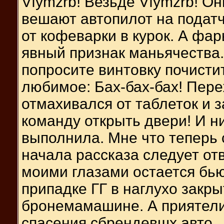
Vfymzrb! Везьде Vfymzrb! Он
вешают автопилот на податч
от кофеварки в курок. А фа
явный признак маньячества
попросите винтовку почисти
любимое: Бах-бах-бах! Переж
отмахивался от таблеток и з
команду открыть двери! И н
выполнила. Мне что теперь 
начала рассказа следует от
моими глазами остается бь
припадке ГГ в наглухо закр
бронемамашине. А приятели 
спасения сбрендевшх авто.