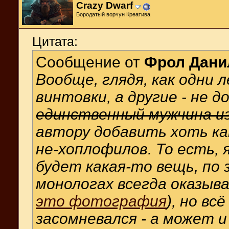
Crazy Dwarf
Бородатый ворчун Креатива
Цитата:
Сообщение от
Фрол Дани
Вообще, глядя, как одни 
винтовки, а другие - не 
единственный мужчина и
автору добавить хоть ка
не-хоплофилов. То есть, 
будет какая-то вещь, по 
монологах
всегда
оказыва
это фотография
), но вс
засомневался - а может и