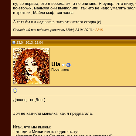
ну, во-первых, это я верила им, а не они мне. Я рупор...что вижу,
во-вторых, маньяка они вычислили, так что не надо умалять засл
в-третьих, Майлз маф, согласна.
__________________
А хотя бы я и жадничаю, зато от чистого сердца (с)
Последний раз редактировалось Mikki; 23.04.2013 в
22:01
.
23.04.2013, 22:04
Ula
Посетитель
Данаец - не Дон:(
Зря не казнили маньяка, как я предлагала.
Итак, что мы имеем:
- Болди и Микки имеют один статус,