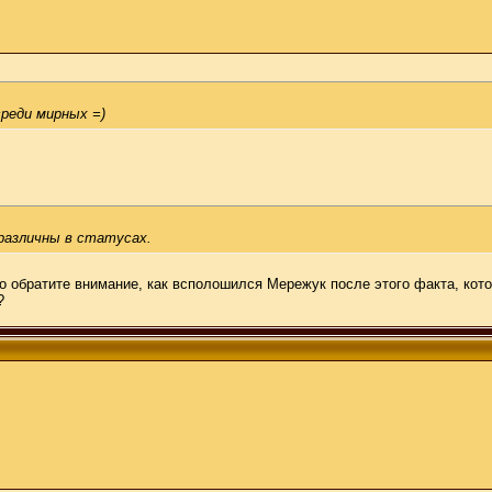
среди мирных =)
различны в статусах.
ко обратите внимание, как всполошился Мережук после этого факта, кот
?