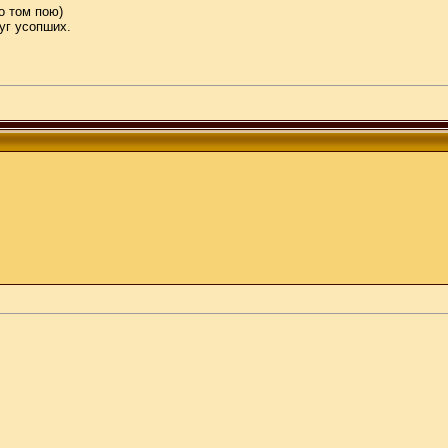
 о том пою)
уг усопших.