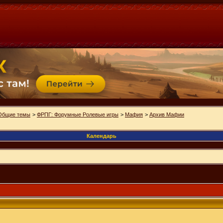
Общие темы
>
ФРПГ: Форумные Ролевые игры
>
Мафия
>
Архив Мафии
Календарь