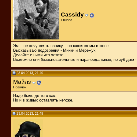
Cassidy
il buono
Эм... не хочу сеять панику... но кажется мы в жопе...
Высказываю подозрения - Микки и Мережук.
Делайте с ними что хотите.
Возможно они безосновательные и параноидальные, но зуб даю - э
23.04.2013, 21:40
Майлз
Новичок
Надо было до того как.
Но и в живых оставлять негоже.
23.04.2013, 21:49