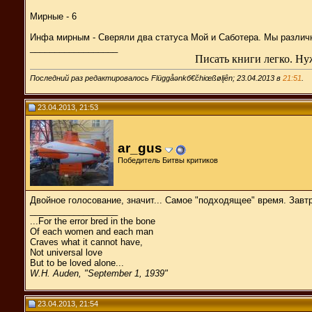
Мирные - 6
Инфа мирным - Сверяли два статуса Мой и Саботера. Мы различны
__________________
Писать книги легко. Нуж
Последний раз редактировалось Flüggåәnkб€čhiœßølįên; 23.04.2013 в
21:51
.
23.04.2013, 21:53
ar_gus
Победитель Битвы критиков
Двойное голосование, значит... Самое "подходящее" время. Завтра
__________________
...For the error bred in the bone
Of each women and each man
Craves what it cannot have,
Not universal love
But to be loved alone...
W.H. Auden, "September 1, 1939"
23.04.2013, 21:54