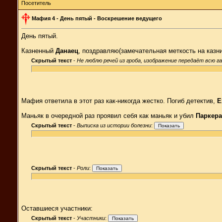
Посетитель
Мафия 4 - День пятый - Воскрешение ведущего
День пятый.
Казненный
Данаец
, поздравляю(замечательная меткость на казн
Скрытый текст
-
Не люблю речей из гроба, изображение передаёт всю га
Мафия ответила в этот раз как-никогда жестко. Погиб детектив,
E
Маньяк в очередной раз проявил себя как маньяк и убил
Паркера
Скрытый текст
-
Выписка из истории болезни
:
Скрытый текст
-
Роли
:
Оставшиеся участники:
Скрытый текст
-
Участники
: