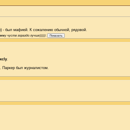
и) - был мафией. К сожалению обычной, рядовой.
мму чуств гораздо лучше)))))
:
xcly
.
. Паркер был журналистом.