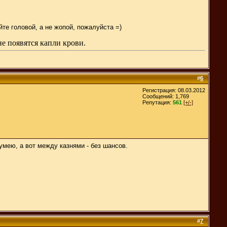
те головой, а не жопой, пожалуйста =)
не появятся капли крови.
#
6
Регистрация: 08.03.2012
Сообщений: 1,769
Репутация:
561
[+/-]
сумею, а вот между казнями - без шансов.
#
7