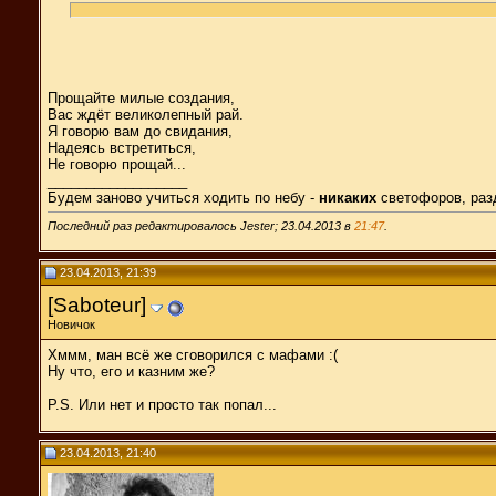
Прощайте милые создания,
Вас ждёт великолепный рай.
Я говорю вам до свидания,
Надеясь встретиться,
Не говорю прощай...
__________________
Будем заново учиться ходить по небу -
никаких
светофоров, раз
Последний раз редактировалось Jester; 23.04.2013 в
21:47
.
23.04.2013, 21:39
[Saboteur]
Новичок
Хммм, ман всё же сговорился с мафами :(
Ну что, его и казним же?
P.S. Или нет и просто так попал...
23.04.2013, 21:40