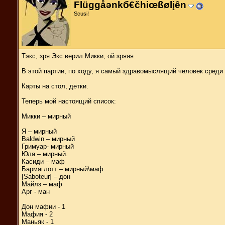
Flüggåәnkб€čhiœßølįên
Scusi!
Тэкс, зря Экс верил Микки, ой зряяя.
В этой партии, по ходу, я самый здравомыслящий человек среди
Карты на стол, детки.
Теперь мой настоящий список:
Микки – мирный
Я – мирный
Baldwin – мирный
Гримуар- мирный
Юла – мирный.
Касиди – маф
Бармаглотт – мирный\маф
[Saboteur] – дон
Майлз – маф
Арг - ман
Дон мафии - 1
Мафия - 2
Маньяк - 1