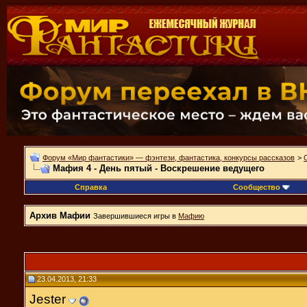
Форум «Мир фантастики» — фэнтези, фантастика, конкурсы рассказов
>
Мафия 4 - День пятый - Воскрешение ведущего
Справка
Сообщество
Архив Мафии
Завершившиеся игры в
Мафию
23.04.2013, 21:33
Jester