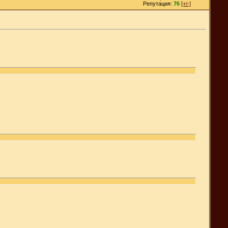
Репутация:
76
[+/-]