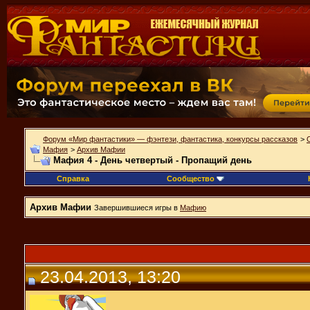
Форум «Мир фантастики» — фэнтези, фантастика, конкурсы рассказов
>
Мафия
>
Архив Мафии
Мафия 4 - День четвертый - Пропащий день
Справка
Сообщество
Архив Мафии
Завершившиеся игры в
Мафию
23.04.2013, 13:20