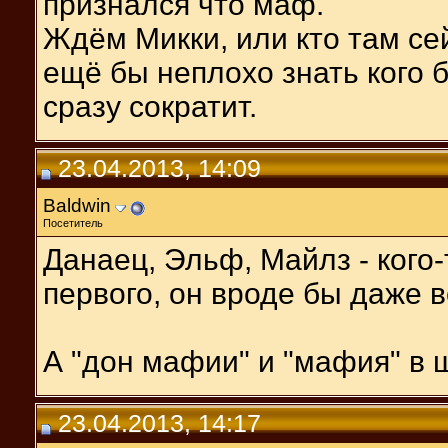
признался что маф.
Ждём Микки, или кто там се
ещё бы неплохо знать кого б
сразу сократит.
23.04.2013, 14:09
Baldwin
Посетитель
Данаец, Эльф, Майлз - кого-
первого, он вроде бы даже 
А "дон мафии" и "мафия" в 
23.04.2013, 14:17