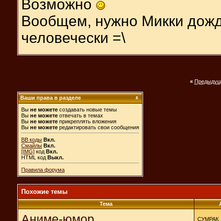
Возможно
Вообщем, нужно Микки дожда
человечески =\
«
Предыдущ
Ваши права в разделе
Вы
не можете
создавать новые темы
Вы
не можете
отвечать в темах
Вы
не можете
прикреплять вложения
Вы
не можете
редактировать свои сообщения
BB коды
Вкл.
Смайлы
Вкл.
[IMG]
код
Вкл.
HTML код
Выкл.
Правила форума
Похожие темы
Тема
Аниме-юмор
СУМРАК