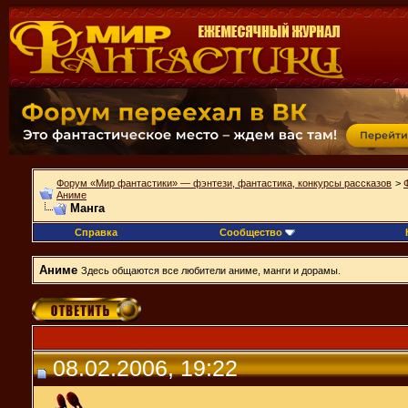
Форум «Мир фантастики» — фэнтези, фантастика, конкурсы рассказов
>
Аниме
Манга
Справка
Сообщество
Аниме
Здесь общаются все любители аниме, манги и дорамы.
08.02.2006, 19:22