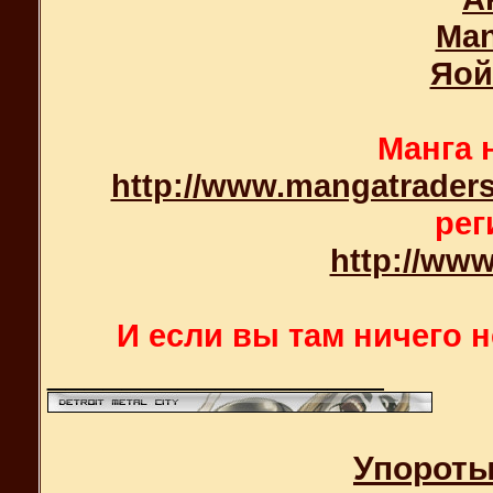
Man
Яой
Манга 
http://www.mangatraders
рег
http://ww
И если вы там ничего н
__________________
Упороты