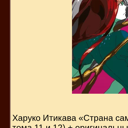
Харуко Итикава «Страна са
тома 11 и 12) + оригинальны