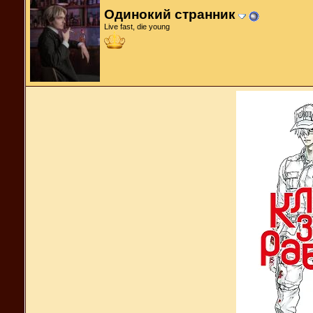
Одинокий странник
Live fast, die young