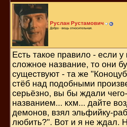
Руслан Рустамович
Добро - вещь относительная.
Есть такое правило - если 
сложное название, то они б
существуют - та же "Коноцуб
стёб над подобными произв
серьёзно, вы бы ждали чего-
названием... кхм... дайте во
демонов, взял эльфийку-раб
любить?". Вот и я не ждал.