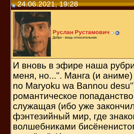
24.06.2021, 19:28
Руслан Рустамович
Добро - вещь относительная.
И вновь в эфире наша рубри
меня, но...". Манга (и аниме)
no Maryoku wa Bannou desu")
романтическое попаданство 
служащая (ибо уже закончил
фэнтезийный мир, где знако
волшебниками бисёненистого 