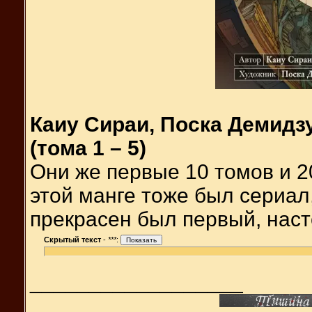
Каиу Сираи, Поска Демидз
(тома 1 – 5)
Они же первые 10 томов и 2
этой манге тоже был сериал,
прекрасен был первый, наст
Скрытый текст
-
***
:
__________________