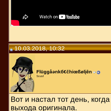
10.03.2018, 10:32
Flüggåәnkб€čhiœßølįên
Scusi!
Вот и настал тот день, когд
выхода оригинала.