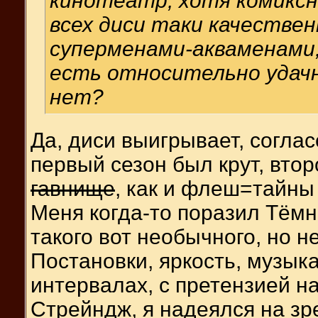
кинотеатр, хотя комиксн
всех диси таки качествен
суперменами-акваменами,
есть относительно удачн
нет?
Да, диси выигрывает, соглас
первый сезон был крут, втор
гавнище
, как и флеш=тайны
Меня когда-то поразил Тёмны
такого вот необычного, но не
Постановки, яркость, музыка
интервалах, с претензией на
Стрейндж, я надеялся на зр