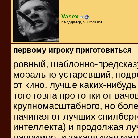
Vasex
я модератор, а нигвен нет!
первому игроку приготовиться
ровный, шаблонно-предсказ
морально устаревший, подро
от кино. лучше каких-нибуд
того говна про гонки от вачо
крупномасштабного, но боле
начиная от лучших спилберг
интеллекта) и продолжая л
например, и заканчивая матр