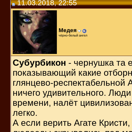
11.03.2018, 22:55
Медея
чёрно-белый ангел
Субурбикон
- чернушка та 
показывающий какие отборн
глянцево-респектабельной А
ничего удивительного. Люди
времени, налёт цивилизован
легко.
А если верить Агате Кристи