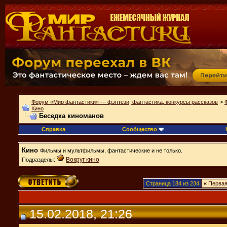
Форум «Мир фантастики» — фэнтези, фантастика, конкурсы рассказов
>
Кино
Беседка киноманов
Справка
Сообщество
Кино
Фильмы и мультфильмы, фантастические и не только.
Вокруг кино
Подразделы:
Страница 184 из 234
«
Перва
15.02.2018, 21:26