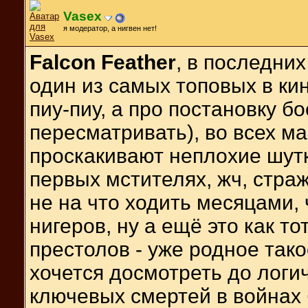
Vasex
я модератор, а нигвен нет!
Falcon Feather
, в последни
один из самых топовых в ки
пиу-пиу, а про постановку б
пересматривать), во всех ма
проскакивают неплохие шутк
первых мстителях, жч, стража
не на что ходить месяцами, 
нигеров, ну а ещё это как т
престолов - уже родное так
хочется досмотреть до логич
ключевых смертей в войнах 