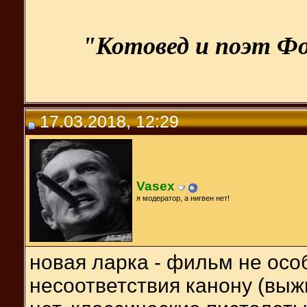
"Котовед и поэт Фо
17.03.2018, 12:29
Vasex
я модератор, а нигвен нет!
новая ларка - фильм не особ
несоответствия канону (выжи