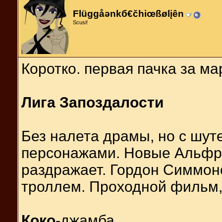
Flüggåәnkб€čhiœßølįên
Scusi!
Коротко. первая пачка за мар
Лига Запоздалости
Без налета драмы, но с шу
персонажами. Новые Альфре
раздражает. Гордон Симмон
троллем. Проходной фильм, 
Коко
-джамба