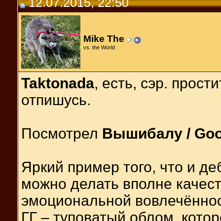
12.07.2015, 22:50
Mike The
vs. the World
Taktonada
, есть, сэр. прост
отпишусь.
Посмотрел
Вышибалу / Go
Яркий пример того, что и д
можно делать вполне качес
эмоциональной вовлечённо
ГГ – туповатый облом, котор