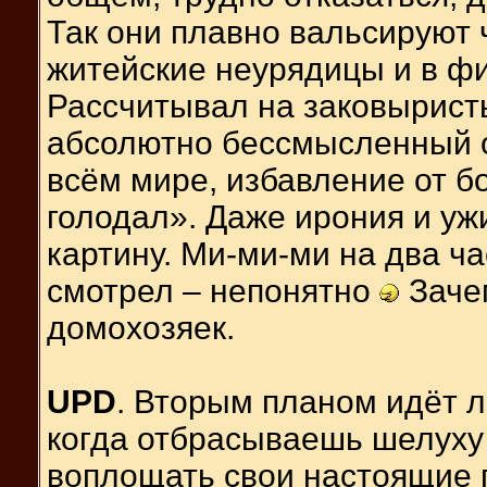
Так они плавно вальсируют 
житейские неурядицы и в ф
Рассчитывал на заковырист
абсолютно бессмысленный о
всём мире, избавление от б
голодал». Даже ирония и у
картину. Ми-ми-ми на два ч
смотрел – непонятно
Зачем
домохозяек.
UPD
. Вторым планом идёт 
когда отбрасываешь шелуху
воплощать свои настоящие 