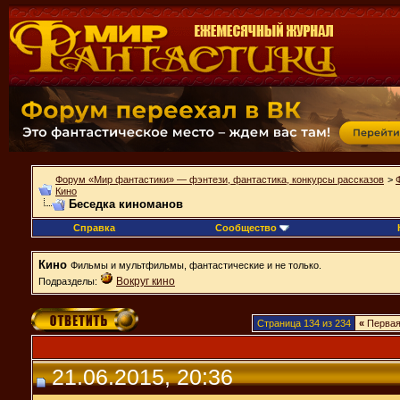
Форум «Мир фантастики» — фэнтези, фантастика, конкурсы рассказов
>
Кино
Беседка киноманов
Справка
Сообщество
Кино
Фильмы и мультфильмы, фантастические и не только.
Вокруг кино
Подразделы:
Страница 134 из 234
«
Перва
21.06.2015, 20:36