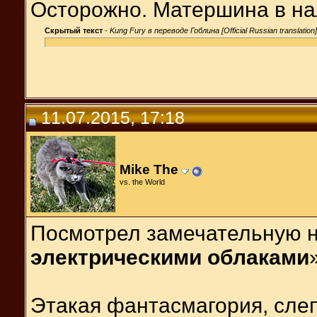
Осторожно. Матершина в на
Скрытый текст
-
Kung Fury в переводе Гоблина [Official Russian translation]
11.07.2015, 17:18
Mike The
vs. the World
Посмотрел замечательную н
электрическими облаками
Этакая фантасмагория, слеп