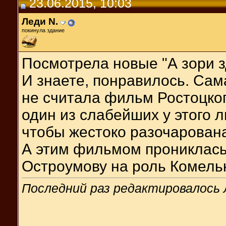
23.06.2015, 10:03
Леди N.
покинула здание
Посмотрела новые "А зори зд
И знаете, понравилось. Сам
не считала фильм Ростоцког
один из слабейших у этого
чтобы жестоко разочарована
А этим фильмом прониклась
Остроумову на роль Комельк
Последний раз редактировалось Л