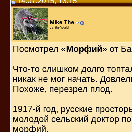
14.07.2015, 13:15
Mike The
vs. the World
Посмотрел «
Морфий
» от Б
Что-то слишком долго топта
никак не мог начать. Довле
Похоже, перезрел плод.
1917-й год, русские простор
молодой сельский доктор п
морфий.