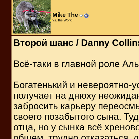
Mike The
vs. the World
Второй шанс / Danny Collin
Всё-таки в главной роле Аль
Богатенький и невероятно-
получает на днюху неожида
забросить карьеру переосм
своего позабытого сына. Ту
отца, но у сынка всё хренов
общем, трудно отказаться, да