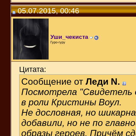
05.07.2015, 00:46
Уши_чекиста
Гуро-гуру
Цитата:
Сообщение от
Леди N.
Посмотрела "Свидетель о
в роли Кристины Воул.
Не дословная, но шикарна
добавили, но не по главн
образы героев. Причём сд