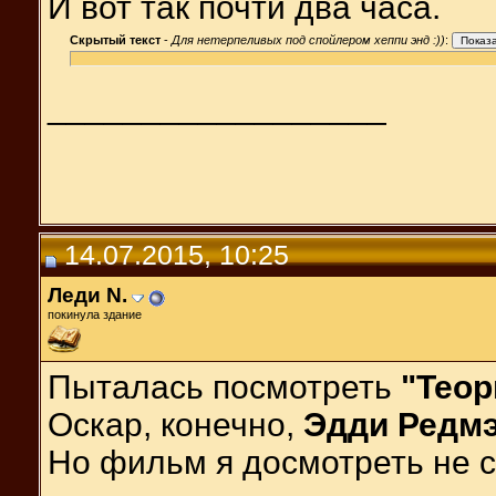
И вот так почти два часа.
Скрытый текст
-
Для нетерпеливых под спойлером хеппи энд :))
:
__________________
14.07.2015, 10:25
Леди N.
покинула здание
Пыталась посмотреть
"
Теор
Оскар, конечно,
Эдди Редм
Но фильм я досмотреть не с