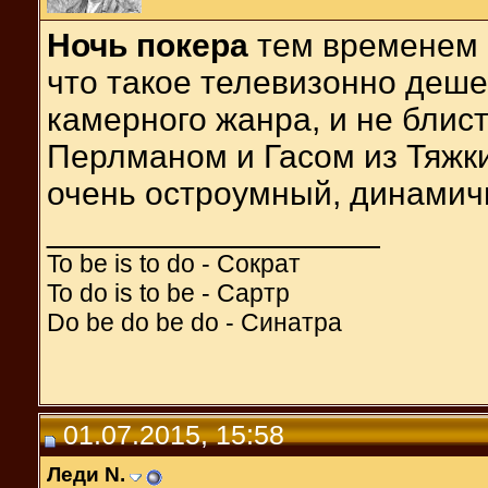
Ночь покера
тем временем 
что такое телевизонно деше
камерного жанра, и не блис
Перлманом и Гасом из Тяжки
очень остроумный, динамич
__________________
To be is to do - Сократ
To do is to be - Сартр
Do be do be do - Синатра
01.07.2015, 15:58
Леди N.