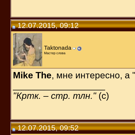
12.07.2015, 09:12
Taktonada
Мастер слова
Mike The
, мне интересно, а
__________________
"Кртк. – стр. тлн."
(c)
12.07.2015, 09:52