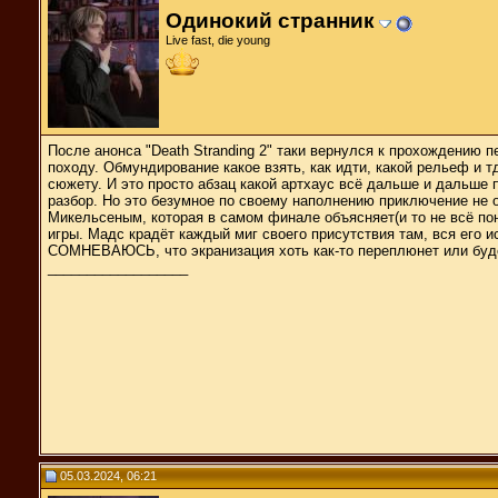
Одинокий странник
Live fast, die young
После анонса "Death Stranding 2" таки вернулся к прохождению
походу. Обмундирование какое взять, как идти, какой рельеф и т
сюжету. И это просто абзац какой артхаус всё дальше и дальше 
разбор. Но это безумное по своему наполнению приключение не 
Микельсеным, которая в самом финале объясняет(и то не всё по
игры. Мадс крадёт каждый миг своего присутствия там, вся его 
СОМНЕВАЮСЬ, что экранизация хоть как-то переплюнет или будет
__________________
05.03.2024, 06:21