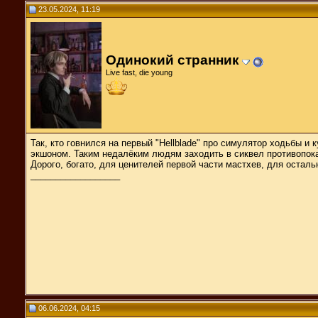
23.05.2024, 11:19
Одинокий странник
Live fast, die young
Так, кто говнился на первый "Hellblade" про симулятор ходьбы и
экшоном. Таким недалёким людям заходить в сиквел противопока
Дорого, богато, для ценителей первой части мастхев, для остал
__________________
06.06.2024, 04:15