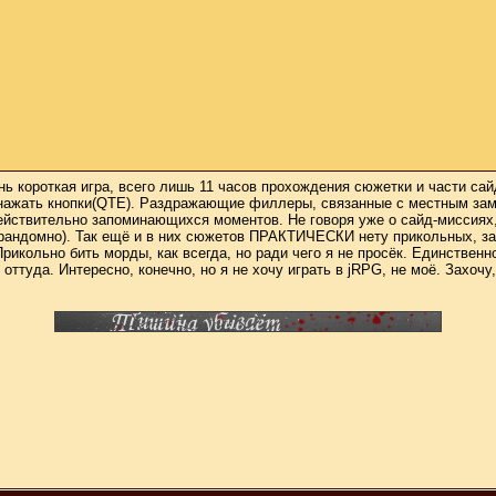
ень короткая игра, всего лишь 11 часов прохождения сюжетки и части с
ы нажать кнопки(QTE). Раздражающие филлеры, связанные с местным зам
ействительно запоминающихся моментов. Не говоря уже о сайд-миссиях
 рандомно). Так ещё и в них сюжетов ПРАКТИЧЕСКИ нету прикольных, за
рикольно бить морды, как всегда, но ради чего я не просёк. Единствен
 оттуда. Интересно, конечно, но я не хочу играть в jRPG, не моё. Захоч