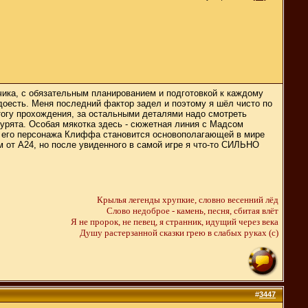
чика, с обязательным планированием и подготовкой к каждому
надоесть. Меня последний фактор задел и поэтому я шёл чисто по
итогу прохождения, за остальными деталями надо смотреть
урята. Особая мякотка здесь - сюжетная линия с Мадсом
ия его персонажа Клиффа становится основополагающей в мире
м от A24, но после увиденного в самой игре я что-то СИЛЬНО
Крылья легенды хрупкие, словно весенний лёд
Слово недоброе - камень, песня, сбитая влёт
Я не пророк, не певец, я странник, идущий через века
Душу растерзанной сказки грею в слабых руках (c)
#
3447