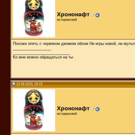
Хрононафт
историколюб
Похоже опять с червяком джимом облом Ни игры новой, ни мульт
__________________
___________________________
Ко мне можно обращаться на ты
23.08.2023, 18:15
Хрононафт
историколюб