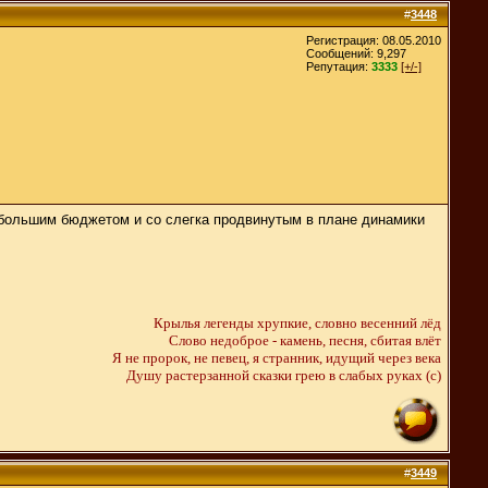
#
3448
Регистрация: 08.05.2010
Сообщений: 9,297
Репутация:
3333
[+/-]
уда большим бюджетом и со слегка продвинутым в плане динамики
Крылья легенды хрупкие, словно весенний лёд
Слово недоброе - камень, песня, сбитая влёт
Я не пророк, не певец, я странник, идущий через века
Душу растерзанной сказки грею в слабых руках (c)
#
3449