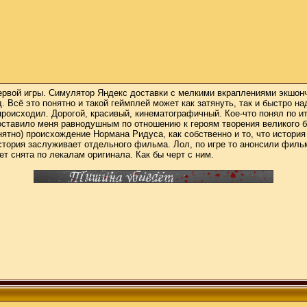
 первой игры. Симулятор Яндекс доставки с мелкими вкраплениями экшон
д. Всё это понятно и такой геймплей может как затянуть, так и быстро 
происходил. Дорогой, красивый, кинематографичный. Кое-что понял по 
оставило меня равнодушным по отношению к героям творения великого б
нятно) происхождение Нормана Ридуса, как собственно и то, что истор
история заслуживает отдельного фильма. Лол, по игре то анонсили филь
 снята по лекалам оригинала. Как бы черт с ним.