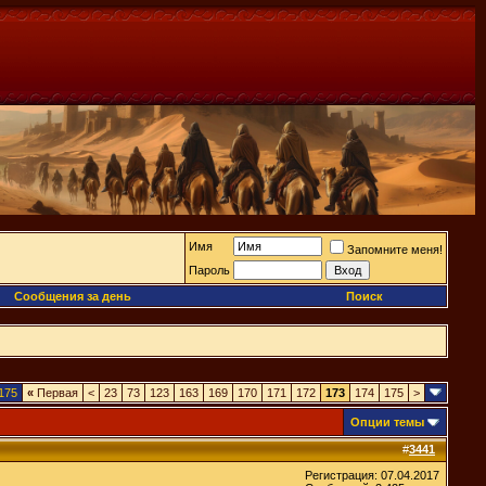
Имя
Запомните меня!
Пароль
Сообщения за день
Поиск
175
«
Первая
<
23
73
123
163
169
170
171
172
173
174
175
>
Опции темы
#
3441
Регистрация: 07.04.2017