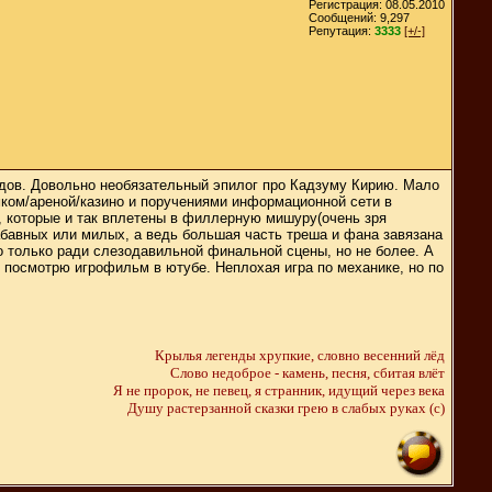
Регистрация: 08.05.2010
Сообщений: 9,297
Репутация:
3333
[+/-]
айдов. Довольно необязательный эпилог про Кадзуму Кирию. Мало
ком/ареной/казино и поручениями информационной сети в
, которые и так вплетены в филлерную мишуру(очень зря
бавных или милых, а ведь большая часть треша и фана завязана
но только ради слезодавильной финальной сцены, но не более. А
у, посмотрю игрофильм в ютубе. Неплохая игра по механике, но по
Крылья легенды хрупкие, словно весенний лёд
Слово недоброе - камень, песня, сбитая влёт
Я не пророк, не певец, я странник, идущий через века
Душу растерзанной сказки грею в слабых руках (c)