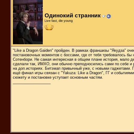
Одинокий странник
Live fast, die young
"Like a Dragon Gaiden" пройден. В рамках франшизы "Якудза" оч
постановочных моментов с боссами, где от тебя требовалось б
Сотенбори. Не самая интересная в общем плане история, мало д
сделали так, ИМХО, они обычно преподносились сами по себе и
на доп.историях. Битэмап привычный уже, с новыми гаджетами. П
ещё финал игры связан с "Yakuza: Like a Dragon", ГГ и событиями
сюжету и постановке уступает основным частям.
__________________