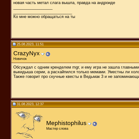
новая часть метал слага вышла, правда на андроиде
__________________
___________________________
Ко мне можно обращаться на ты
25.08.2023, 11:51
CrazyNyx
Новичок
Обсуждал с одним кренделем mgr, и ему игра не зашла главными
выкидыша серии, а расхайпился только мемами. Уместны ли хол
Также говорит про скучные квесты в Ведьмак 3 и не запоминающ
31.08.2023, 12:37
Mephistophilus
Мастер слова