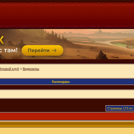
Игровой клуб
>
Видеоигры
Календарь
Страница 173 из 