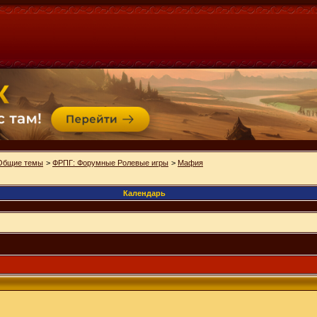
Общие темы
>
ФРПГ: Форумные Ролевые игры
>
Мафия
Календарь