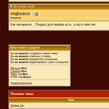
18.03.2024, 18:55
mqbosco
Новичок
Как интересно... Раздел для мафии есть, а игр в нём нет.
Ваши права в разделе
Вы
не можете
создавать новые темы
Вы
не можете
отвечать в темах
Вы
не можете
прикреплять вложения
Вы
не можете
редактировать свои сообщения
BB коды
Вкл.
Смайлы
Вкл.
[IMG]
код
Вкл.
HTML код
Выкл.
Правила форума
Похожие темы
Тема
Мафия 18+