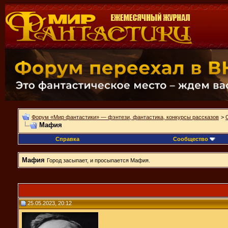
Форум «Мир фантастики» — фэнтези, фантастика, конкурсы рассказов
>
Мафия
Справка
Сообщество
Мафия
Город засыпает, и просыпается Мафия.
25.05.2023, 20:12