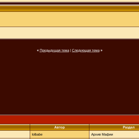
«
Предыдущая тема
|
Следующая тема
»
Автор
Раздел
lolbabe
Архив Мафии