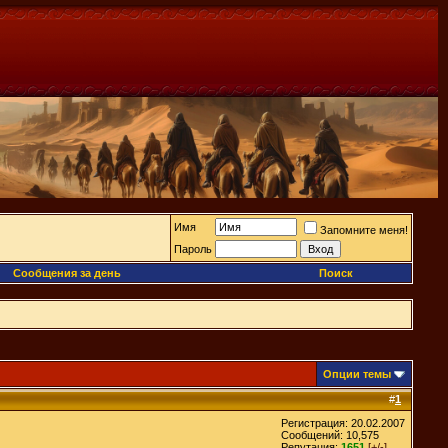
Имя
Запомните меня!
Пароль
Сообщения за день
Поиск
Опции темы
#
1
Регистрация: 20.02.2007
Сообщений: 10,575
Репутация:
1651
[+/-]