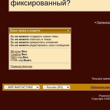
фиксированный?
«
Предыдущ
Ваши права в разделе
Вы
не можете
создавать новые темы
Вы
не можете
отвечать в темах
Вы
не можете
прикреплять вложения
Вы
не можете
редактировать свои сообщения
BB коды
Вкл.
Смайлы
Вкл.
[IMG]
код
Вкл.
HTML код
Выкл.
Правила форума
Текущее врем
Обратная свя
Powered b
Copyright ©2000