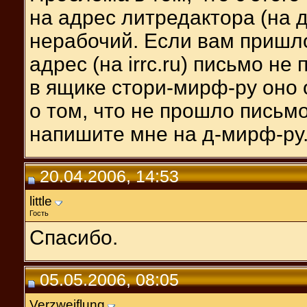
на адрес литредактора (на до
нерабочий. Если вам пришло
адрес (на irrc.ru) письмо не
в ящике стори-мирф-ру оно
о том, что не прошло письм
напишите мне на д-мирф-ру
20.04.2006, 14:53
little
Гость
Спасибо.
05.05.2006, 08:05
Verzweiflung