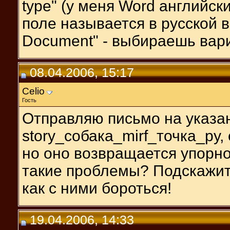
type" (у меня Word английски
поле называется в русской в
Document" - выбираешь вариа
08.04.2006, 15:17
Celio
Гость
Отправляю письмо на указа
story_собака_mirf_точка_ру, с
но оно возвращается упорно
такие проблемы? Подскажит
как с ними бороться!
19.04.2006, 14:33