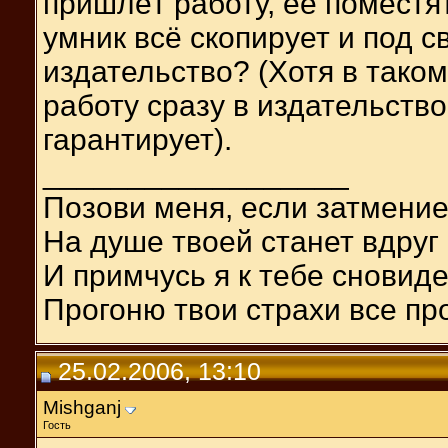
пришлёт работу, её поместят
умник всё скопирует и под 
издательство? (Хотя в тако
работу сразу в издательство,
гарантирует).
__________________
Позови меня, если затмени
На душе твоей станет вдруг 
И примчусь я к тебе сновид
Прогоню твои страхи все про
25.02.2006, 13:10
Mishganj
Гость